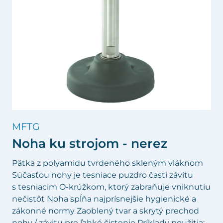
MFTG
Noha ku strojom - nerez
Pätka z polyamidu tvrdeného skleným vláknom
Súčasťou nohy je tesniace puzdro časti závitu
s tesniacim O-krúžkom, ktorý zabraňuje vniknutiu
nečistôt Noha spĺňa najprísnejšie hygienické a
zákonné normy Zaoblený tvar a skrytý prechod
nohy / závitu pre ľahké čistenie Príklady použitia: