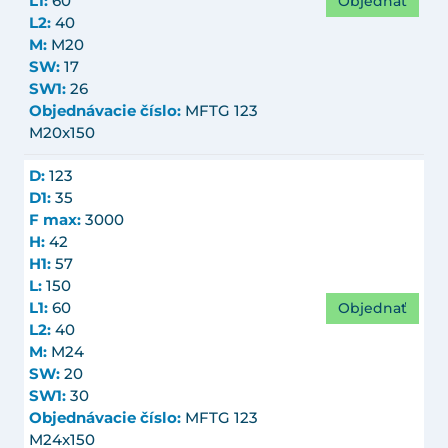
Objednať
L1:
60
L2:
40
M:
M20
SW:
17
SW1:
26
Objednávacie číslo:
MFTG 123
M20x150
D:
123
D1:
35
F max:
3000
H:
42
H1:
57
L:
150
Objednať
L1:
60
L2:
40
M:
M24
SW:
20
SW1:
30
Objednávacie číslo:
MFTG 123
M24x150