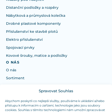
Distanční podložky a rozpěry
Nábytková a průmyslová kolečka
Drobné plastové komponenty
Příslušenství ke stavbě plotů
Elektro příslušenství
Spojovací prvky
Kovové šrouby, matice a podložky
O NÁS
O nás
Sortiment
Spravovat Souhlas
Potrebujete poradiť s výberom?
Sme tu pre vás Pondelok-Štvrtok od: 7:30 - 15:30 hod
Abychom poskytli co nejlepší služby, používáme k ukládání a/nebo
přístupu k informacím o zařízení, technologie jako jsou soubory
a Piatok od 7:30 - 14:30 hod
cookies. Souhlas s těmito technologiemi nám umožní zpracovávat