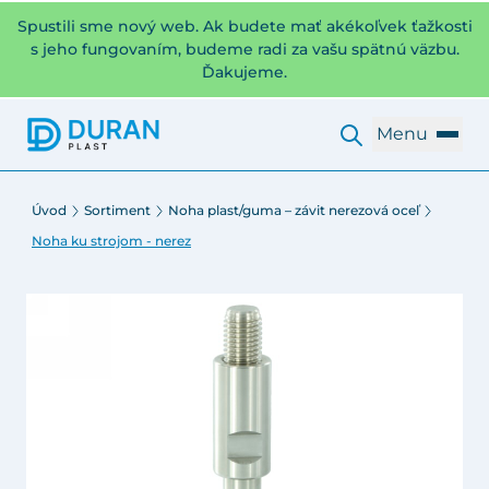
Spustili sme nový web. Ak budete mať akékoľvek ťažkosti
s jeho fungovaním, budeme radi za vašu spätnú väzbu.
Ďakujeme.
Menu
Úvod
Sortiment
Noha plast/guma – závit nerezová oceľ
Noha ku strojom - nerez