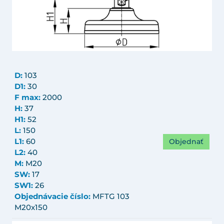
D:
103
D1:
30
F max:
2000
H:
37
H1:
52
L:
150
Objednať
L1:
60
L2:
40
M:
M20
SW:
17
SW1:
26
Objednávacie číslo:
MFTG 103
M20x150