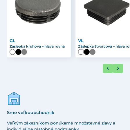
GL
VL
Záslepka kruhová – hlava rovná
Záslepka štvorcová – hlava r
Sme veľkoobchodník
Veľkým zákazníkom ponúkame množstevné zľavy a
individuálne platobné podmienky.