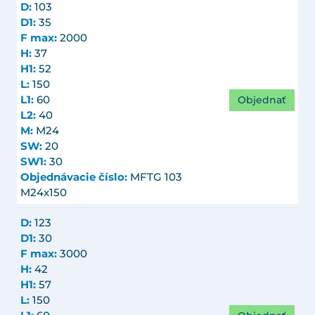
D:
103
D1:
35
F max:
2000
H:
37
H1:
52
L:
150
Objednať
L1:
60
L2:
40
M:
M24
SW:
20
SW1:
30
Objednávacie číslo:
MFTG 103
M24x150
D:
123
D1:
30
F max:
3000
H:
42
H1:
57
L:
150