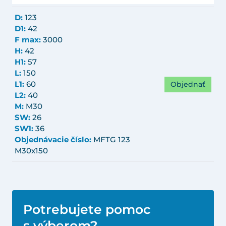
D:
123
D1:
42
F max:
3000
H:
42
H1:
57
L:
150
Objednať
L1:
60
L2:
40
M:
M30
SW:
26
SW1:
36
Objednávacie číslo:
MFTG 123
M30x150
Potrebujete pomoc
s výberom?