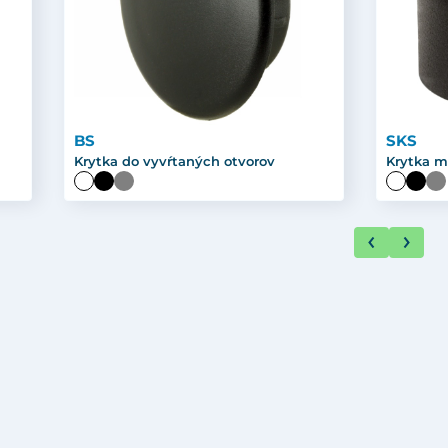
BS
SKS
Krytka do vyvŕtaných otvorov
Krytka m