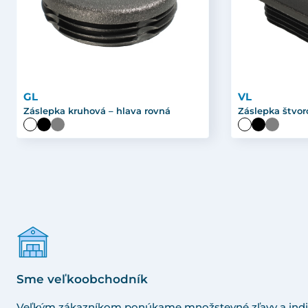
GL
VL
Záslepka kruhová – hlava rovná
Záslepka štvor
Sme veľkoobchodník
Veľkým zákazníkom ponúkame množstevné zľavy a indi