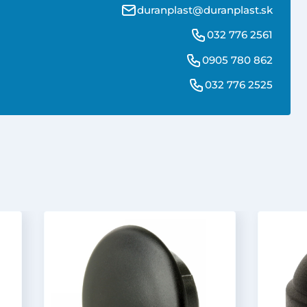
duranplast@duranplast.sk
032 776 2561
0905 780 862
032 776 2525