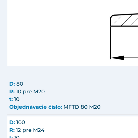
D:
80
R:
10 pre M20
t:
10
Objednávacie číslo:
MFTD 80 M20
D:
100
R:
12 pre M24
t:
10