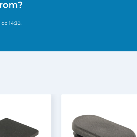
erom?
 do 14:30.