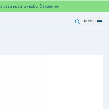
za vašu spätnú väzbu. Ďakujeme.
Menu