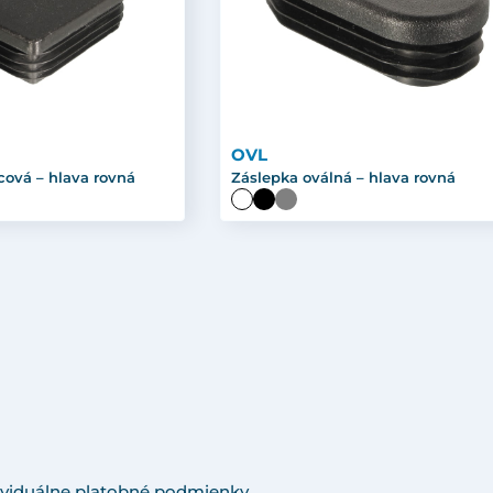
OVL
cová – hlava rovná
Záslepka oválná – hlava rovná
viduálne platobné podmienky.