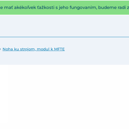
te mať akékoľvek ťažkosti s jeho fungovaním, budeme radi 
Noha ku strojom, modul k MFTE