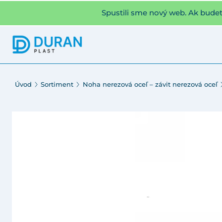
Spustili sme nový web. Ak bude
Úvod
Sortiment
Noha nerezová oceľ – závit nerezová oceľ