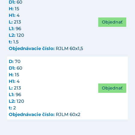
D1:
60
H:
15
H1:
4
Objednať
L:
213
L1:
96
L2:
120
t:
1.5
Objednávacie číslo:
RJLM 60x1,5
D:
70
D1:
60
H:
15
H1:
4
Objednať
L:
213
L1:
96
L2:
120
t:
2
Objednávacie číslo:
RJLM 60x2