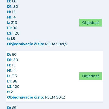
D:
60
D1:
50
H:
15
H1:
4
Objednať
L:
213
L1:
96
L2:
120
t:
1.5
Objednávacie číslo:
RJLM 50x1,5
D:
60
D1:
50
H:
15
H1:
4
Objednať
L:
213
L1:
96
L2:
120
t:
2
Objednávacie číslo:
RJLM 50x2
D:
65