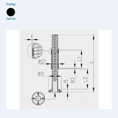
Farby:
černá