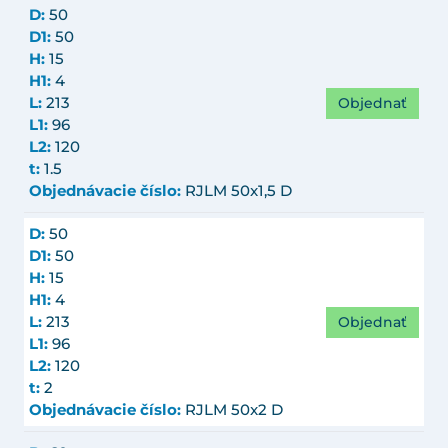
D:
50
D1:
50
H:
15
H1:
4
Objednať
L:
213
L1:
96
L2:
120
t:
1.5
Objednávacie číslo:
RJLM 50x1,5 D
D:
50
D1:
50
H:
15
H1:
4
Objednať
L:
213
L1:
96
L2:
120
t:
2
Objednávacie číslo:
RJLM 50x2 D