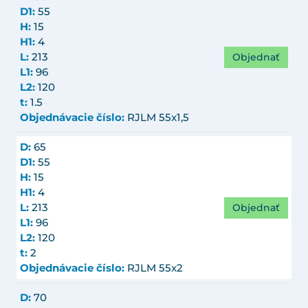
D1:
55
H:
15
H1:
4
Objednať
L:
213
L1:
96
L2:
120
t:
1.5
Objednávacie číslo:
RJLM 55x1,5
D:
65
D1:
55
H:
15
H1:
4
Objednať
L:
213
L1:
96
L2:
120
t:
2
Objednávacie číslo:
RJLM 55x2
D:
70