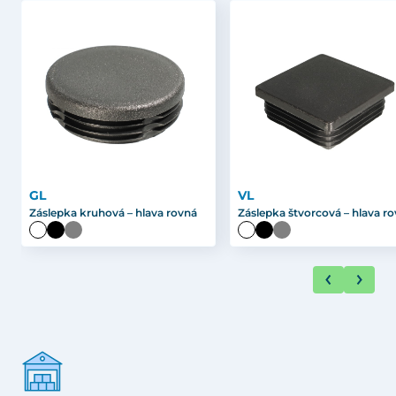
GL
VL
Záslepka kruhová – hlava rovná
Záslepka štvorcová – hlava r