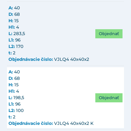
A:
40
D:
68
H:
15
H1:
4
Objednať
L:
283,5
L1:
96
L2:
170
t:
2
Objednávacie číslo:
VJLQ4 40x40x2
A:
40
D:
68
H:
15
H1:
4
Objednať
L:
198,5
L1:
96
L2:
100
t:
2
Objednávacie číslo:
VJLQ4 40x40x2 K