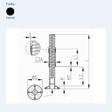
Farby:
černá