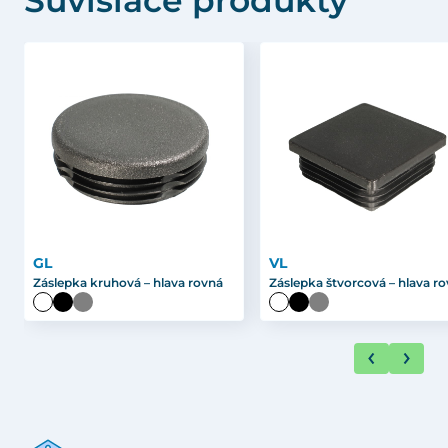
Súvisiace produkty
GL
VL
Záslepka kruhová – hlava rovná
Záslepka štvorcová – hlava r