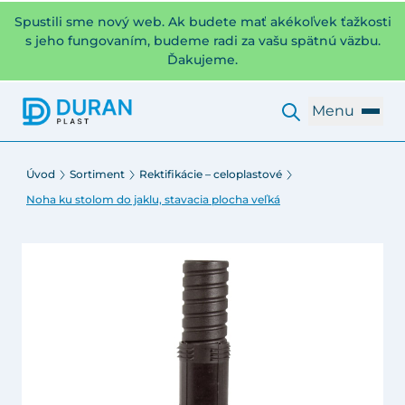
Spustili sme nový web. Ak budete mať akékoľvek ťažkosti
s jeho fungovaním, budeme radi za vašu spätnú väzbu.
Ďakujeme.
Menu
Úvod
Sortiment
Rektifikácie – celoplastové
Noha ku stolom do jaklu, stavacia plocha veľká