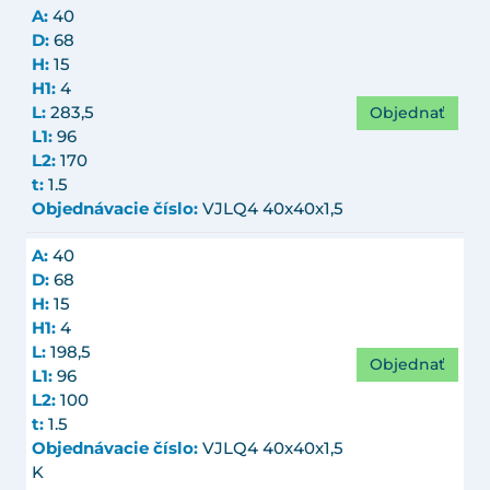
A:
40
D:
68
H:
15
H1:
4
Objednať
L:
283,5
L1:
96
L2:
170
t:
1.5
Objednávacie číslo:
VJLQ4 40x40x1,5
A:
40
D:
68
H:
15
H1:
4
L:
198,5
Objednať
L1:
96
L2:
100
t:
1.5
Objednávacie číslo:
VJLQ4 40x40x1,5
K