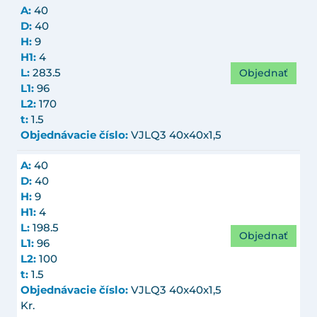
A:
40
D:
40
H:
9
H1:
4
Objednať
L:
283.5
L1:
96
L2:
170
t:
1.5
Objednávacie číslo:
VJLQ3 40x40x1,5
A:
40
D:
40
H:
9
H1:
4
L:
198.5
Objednať
L1:
96
L2:
100
t:
1.5
Objednávacie číslo:
VJLQ3 40x40x1,5
Kr.