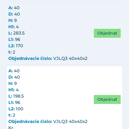
A:
40
D:
40
H:
9
H1:
4
Objednať
L:
283.5
L1:
96
L2:
170
t:
2
Objednávacie číslo:
VJLQ3 40x40x2
A:
40
D:
40
H:
9
H1:
4
L:
198.5
Objednať
L1:
96
L2:
100
t:
2
Objednávacie číslo:
VJLQ3 40x40x2
Kr.