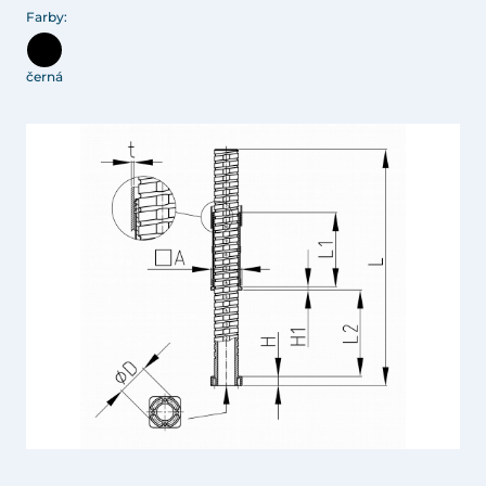
Farby:
černá