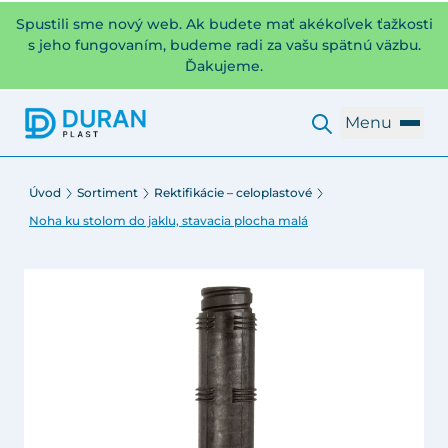
Spustili sme nový web. Ak budete mať akékoľvek ťažkosti
s jeho fungovaním, budeme radi za vašu spätnú väzbu.
Ďakujeme.
Menu
Úvod
Sortiment
Rektifikácie – celoplastové
Noha ku stolom do jaklu, stavacia plocha malá