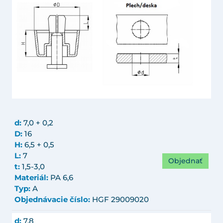
d:
7,0 + 0,2
D:
16
H:
6,5 + 0,5
L:
7
Objednať
t:
1,5-3,0
Materiál:
PA 6,6
Typ:
A
Objednávacie číslo:
HGF 29009020
d:
7,8