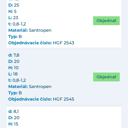
D:
25
H:
5
L:
23
Objednať
t:
0,8-1,2
Materiál:
Santropen
Typ:
B
Objednávacie číslo:
HGF 2543
d:
7,8
D:
20
H:
10
L:
18
Objednať
t:
0,8-1,2
Materiál:
Santropen
Typ:
B
Objednávacie číslo:
HGF 2545
d:
8,1
D:
20
H:
15