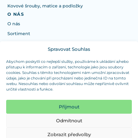
Kovové šrouby, matice a podložky
O NÁS
O nás
Sortiment
Spravovat Souhlas
Potrebujete poradiť s výberom?
Sme tu pre vás Pondelok-Štvrtok od: 7:30 - 15:30 hod
Abychom poskytli co nejlepší služby, používáme k ukládání a/nebo
přístupu k informacím o zařízení, technologie jako jsou soubory
a Piatok od 7:30 - 14:30 hod
cookies. Souhlas s těmito technologiemi nám umožní zpracovávat
údaje, jako je chování při procházení nebo jedinečná ID na tomto
duranplast@duranplast.sk
+421 0905 780 862
webu. Nesouhlas nebo odvolání souhlasu může nepříznivě ovlivnit
určité vlastnosti a funkce.
OSOBNÝ ODBER
(platba iba v hotovosti)
Přijmout
Sme tu pre vás Pondelok-Štvrtok od: 7:30 - 15:30 hod
a Piatok od 7:30 - 14:30 hod
Odmítnout
Zobraziť mapu
Zobrazit předvolby