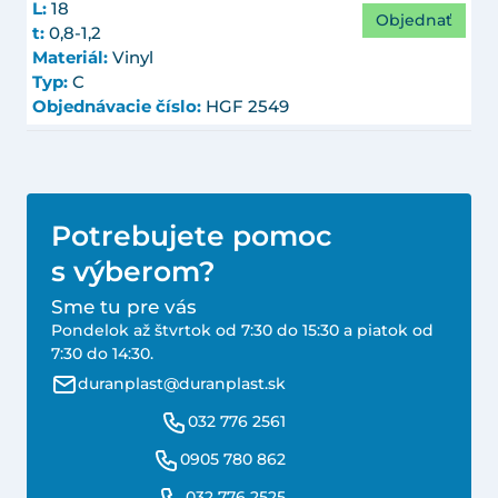
L:
18
Objednať
t:
0,8-1,2
Materiál:
Vinyl
Typ:
C
Objednávacie číslo:
HGF 2549
Potrebujete pomoc
s výberom?
Sme tu pre vás
Pondelok až štvrtok od 7:30 do 15:30 a piatok od
7:30 do 14:30.
duranplast@duranplast.sk
032 776 2561
0905 780 862
032 776 2525