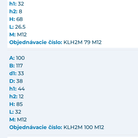
h1:
32
h2:
8
H:
68
L:
26.5
M:
M12
Objednávacie číslo:
KLH2M 79 M12
A:
100
B:
117
d1:
33
D:
38
h1:
44
h2:
12
H:
85
L:
32
M:
M12
Objednávacie číslo:
KLH2M 100 M12