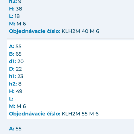
h2:
9
H:
38
L:
18
M:
M 6
Objednávacie číslo:
KLH2M 40 M 6
A:
55
B:
65
d1:
20
D:
22
h1:
23
h2:
8
H:
49
L:
-
M:
M 6
Objednávacie číslo:
KLH2M 55 M 6
A:
55