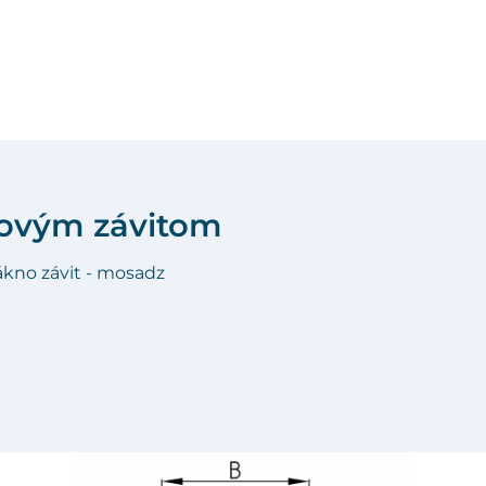
vovým závitom
lákno závit - mosadz