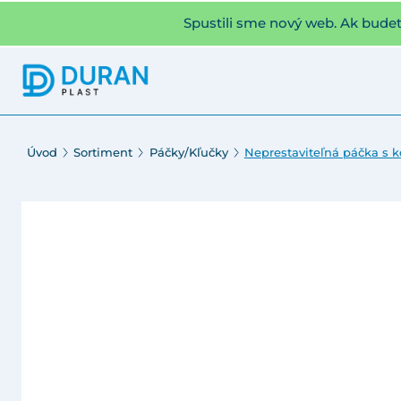
Spustili sme nový web. Ak bude
Úvod
Sortiment
Páčky/Kľučky
Neprestaviteľná páčka s 