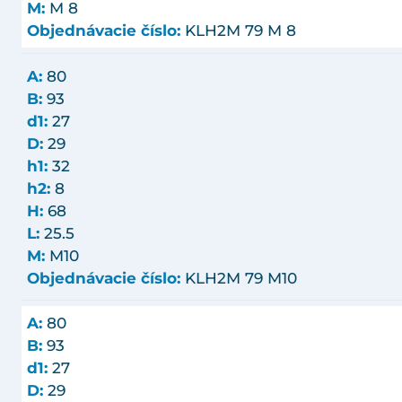
M:
M 8
Objednávacie číslo:
KLH2M 79 M 8
A:
80
B:
93
d1:
27
D:
29
h1:
32
h2:
8
H:
68
L:
25.5
M:
M10
Objednávacie číslo:
KLH2M 79 M10
A:
80
B:
93
d1:
27
D:
29