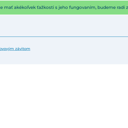
te mať akékoľvek ťažkosti s jeho fungovaním, budeme radi 
kovovým závitom