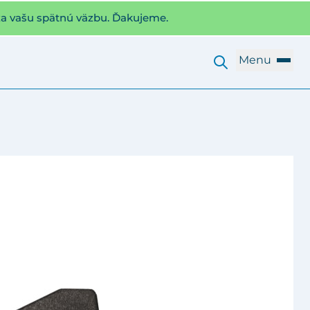
za vašu spätnú väzbu. Ďakujeme.
Menu