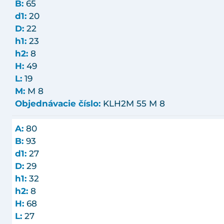
B:
65
d1:
20
D:
22
h1:
23
h2:
8
H:
49
L:
19
M:
M 8
Objednávacie číslo:
KLH2M 55 M 8
A:
80
B:
93
d1:
27
D:
29
h1:
32
h2:
8
H:
68
L:
27