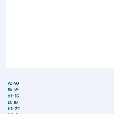
A:
40
B:
49
d1:
16
D:
18
h1:
22