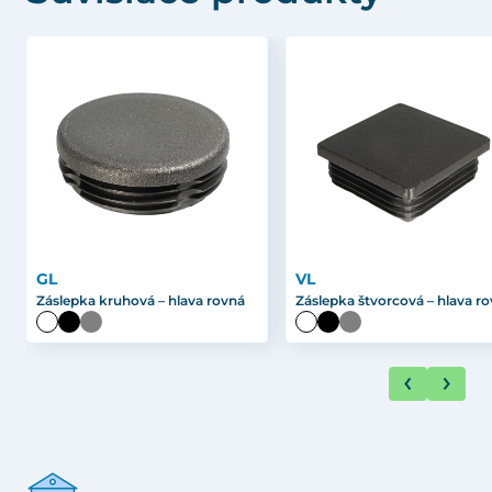
GL
VL
Záslepka kruhová – hlava rovná
Záslepka štvorcová – hlava r