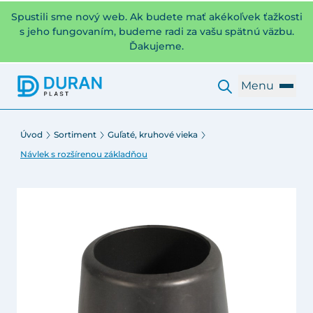
Spustili sme nový web. Ak budete mať akékoľvek ťažkosti
s jeho fungovaním, budeme radi za vašu spätnú väzbu.
Ďakujeme.
Menu
Úvod
Sortiment
Guľaté, kruhové vieka
Návlek s rozšírenou základňou