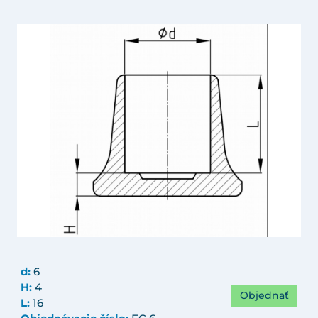
d:
6
H:
4
Objednať
L:
16