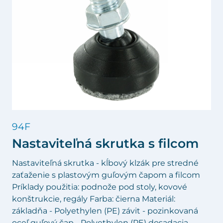
94F
Nastaviteľná skrutka s filcom
Nastaviteľná skrutka - kĺbový klzák pre stredné
zaťaženie s plastovým guľovým čapom a filcom
Príklady použitia: podnože pod stoly, kovové
konštrukcie, regály Farba: čierna Materiál:
základňa - Polyethylen (PE) závit - pozinkovaná
oceľ guľový čap - Polyethylen (PE) dosadacia