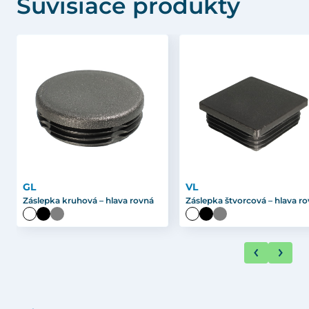
Súvisiace produkty
GL
VL
Záslepka kruhová – hlava rovná
Záslepka štvorcová – hlava r