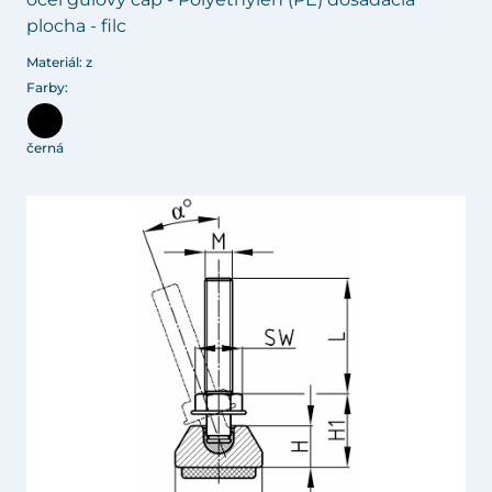
plocha - filc
Materiál: z
Farby:
černá