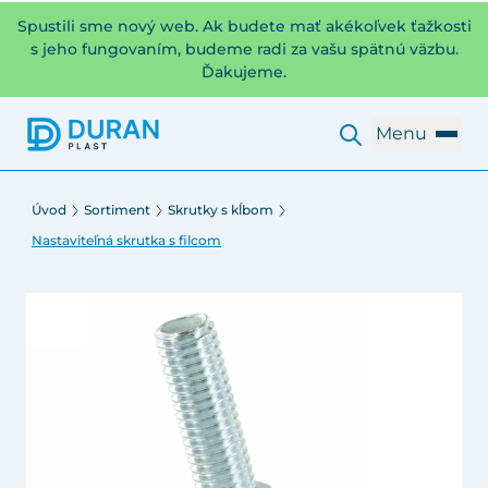
Spustili sme nový web. Ak budete mať akékoľvek ťažkosti
s jeho fungovaním, budeme radi za vašu spätnú väzbu.
Ďakujeme.
Menu
Úvod
Sortiment
Skrutky s kĺbom
Nastaviteľná skrutka s filcom