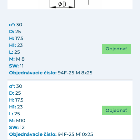
α°:
30
D:
25
H:
17.5
H1:
23
Objednať
L:
25
M:
M 8
SW:
11
Objednávacie číslo:
94F-25 M 8x25
α°:
30
D:
25
H:
17.5
H1:
23
Objednať
L:
25
M:
M10
SW:
12
Objednávacie číslo:
94F-25 M10x25