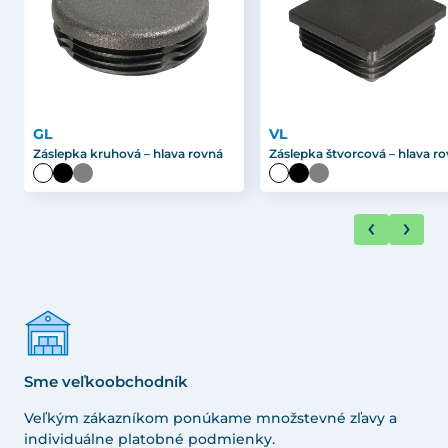
GL
VL
Záslepka kruhová – hlava rovná
Záslepka štvorcová – hlava r
Sme veľkoobchodník
Veľkým zákazníkom ponúkame množstevné zľavy a
individuálne platobné podmienky.