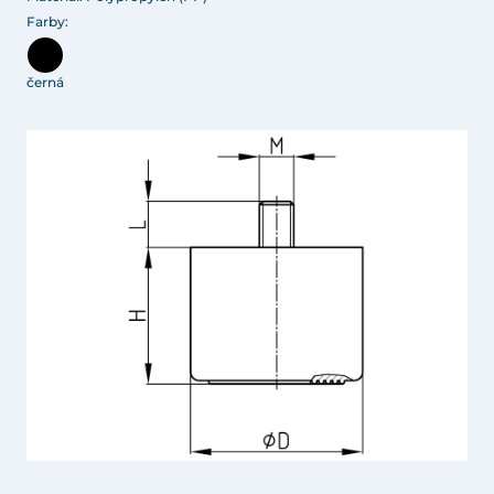
Farby:
černá