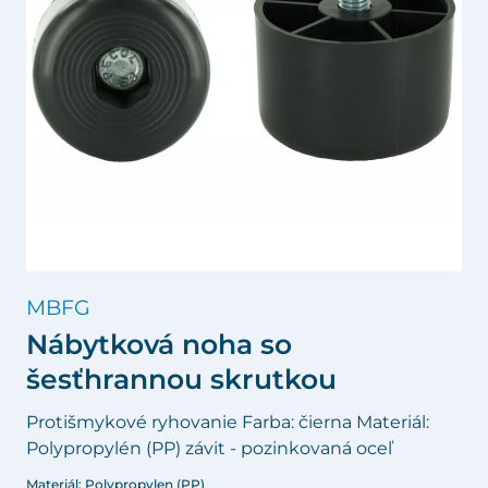
MBFG
Nábytková noha so
šesťhrannou skrutkou
Protišmykové ryhovanie Farba: čierna Materiál:
Polypropylén (PP) závit - pozinkovaná oceľ
Materiál: Polypropylen (PP)