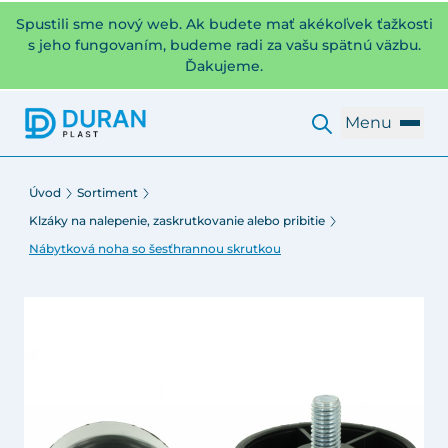
Spustili sme nový web. Ak budete mať akékoľvek ťažkosti
s jeho fungovaním, budeme radi za vašu spätnú väzbu.
Ďakujeme.
Menu
Úvod
Sortiment
Klzáky na nalepenie, zaskrutkovanie alebo pribitie
Nábytková noha so šesťhrannou skrutkou