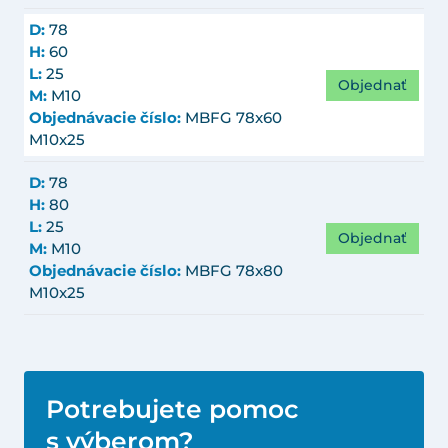
D:
78
H:
60
L:
25
Objednať
M:
M10
Objednávacie číslo:
MBFG 78x60
M10x25
D:
78
H:
80
L:
25
Objednať
M:
M10
Objednávacie číslo:
MBFG 78x80
M10x25
Potrebujete pomoc
s výberom?