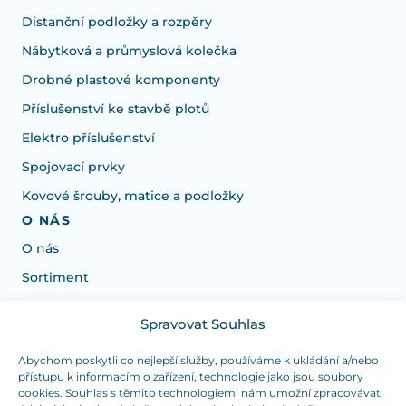
Distanční podložky a rozpěry
Nábytková a průmyslová kolečka
Drobné plastové komponenty
Příslušenství ke stavbě plotů
Elektro příslušenství
Spojovací prvky
Kovové šrouby, matice a podložky
O NÁS
O nás
Sortiment
Spravovat Souhlas
Potrebujete poradiť s výberom?
Sme tu pre vás Pondelok-Štvrtok od: 7:30 - 15:30 hod
Abychom poskytli co nejlepší služby, používáme k ukládání a/nebo
přístupu k informacím o zařízení, technologie jako jsou soubory
a Piatok od 7:30 - 14:30 hod
cookies. Souhlas s těmito technologiemi nám umožní zpracovávat