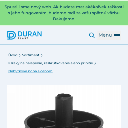
Spustili sme nový web. Ak budete mať akékoľvek ťažkosti
s jeho fungovaním, budeme radi za vašu spätnú väzbu.
Ďakujeme.
Menu
Úvod
Sortiment
Klzáky na nalepenie, zaskrutkovanie alebo pribitie
Nábytková noha s čepom