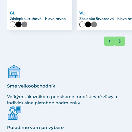
GL
VL
Záslepka kruhová – hlava rovná
Záslepka štvorcová – hlava r
Sme veľkoobchodník
Veľkým zákazníkom ponúkame množstevné zľavy a
individuálne platobné podmienky.
Poradíme vám pri výbere