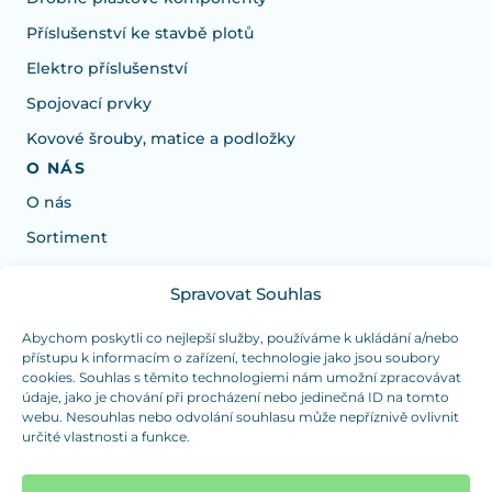
Příslušenství ke stavbě plotů
Elektro příslušenství
Spojovací prvky
Kovové šrouby, matice a podložky
O NÁS
O nás
Sortiment
Spravovat Souhlas
Potrebujete poradiť s výberom?
Sme tu pre vás Pondelok-Štvrtok od: 7:30 - 15:30 hod
Abychom poskytli co nejlepší služby, používáme k ukládání a/nebo
přístupu k informacím o zařízení, technologie jako jsou soubory
a Piatok od 7:30 - 14:30 hod
cookies. Souhlas s těmito technologiemi nám umožní zpracovávat
údaje, jako je chování při procházení nebo jedinečná ID na tomto
duranplast@duranplast.sk
+421 0905 780 862
webu. Nesouhlas nebo odvolání souhlasu může nepříznivě ovlivnit
určité vlastnosti a funkce.
OSOBNÝ ODBER
(platba iba v hotovosti)