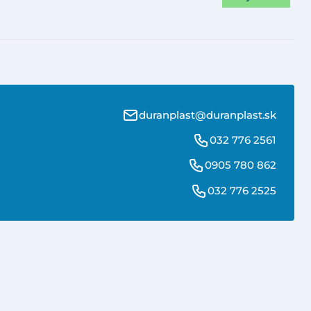
duranplast@duranplast.sk
032 776 2561
0905 780 862
032 776 2525