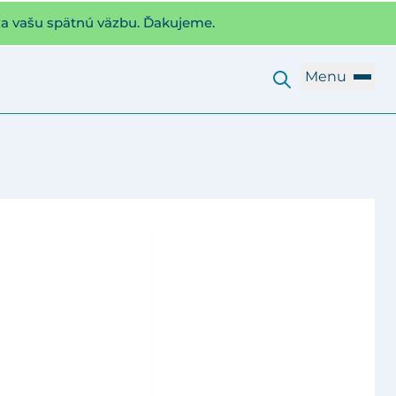
za vašu spätnú väzbu. Ďakujeme.
Menu