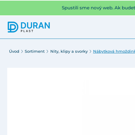
Spustili sme nový web. Ak bude
Úvod
Sortiment
Nity, klipy a svorky
Nábytková hmoždin