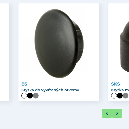
BS
SKS
Krytka do vyvŕtaných otvorov
Krytka m