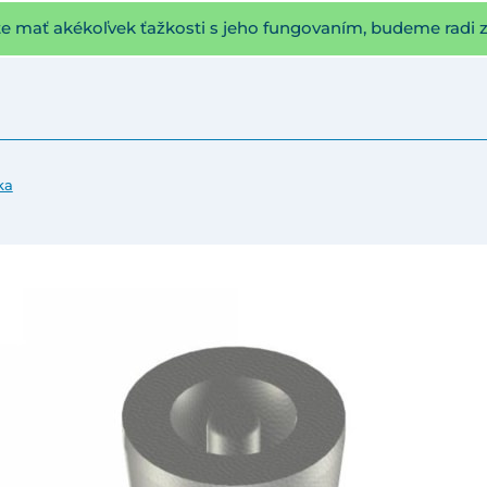
te mať akékoľvek ťažkosti s jeho fungovaním, budeme radi 
ka