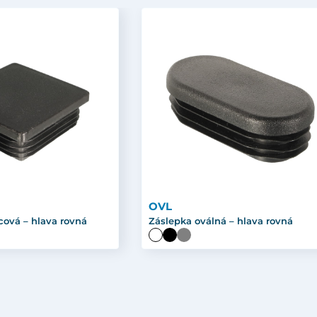
OVL
cová – hlava rovná
Záslepka oválná – hlava rovná