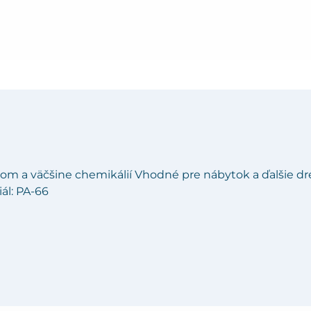
om a väčšine chemikálií Vhodné pre nábytok a ďalšie d
ál: PA-66