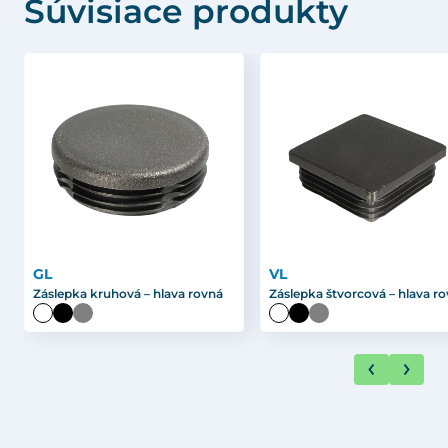
Súvisiace produkty
GL
VL
Záslepka kruhová – hlava rovná
Záslepka štvorcová – hlava r