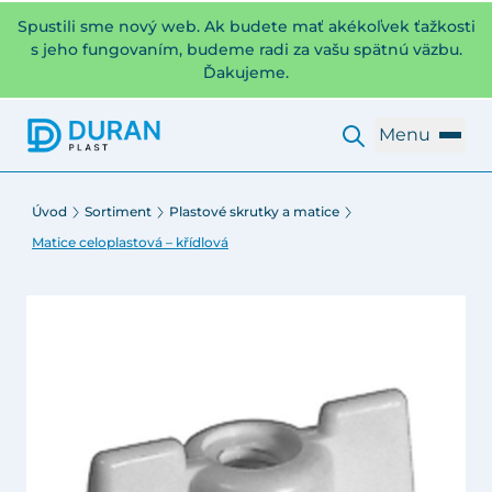
Spustili sme nový web. Ak budete mať akékoľvek ťažkosti
s jeho fungovaním, budeme radi za vašu spätnú väzbu.
Ďakujeme.
Menu
Úvod
Sortiment
Plastové skrutky a matice
Matice celoplastová – křídlová