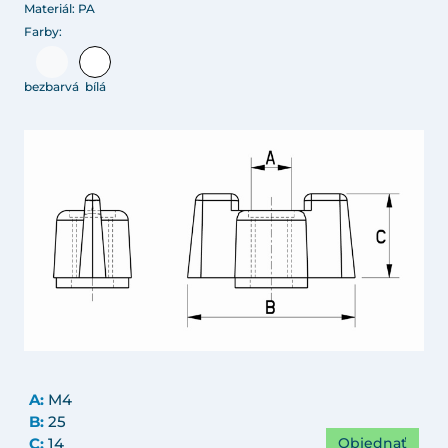
Materiál: PA
Farby:
bezbarvá
bílá
A:
M4
B:
25
Objednať
C:
14