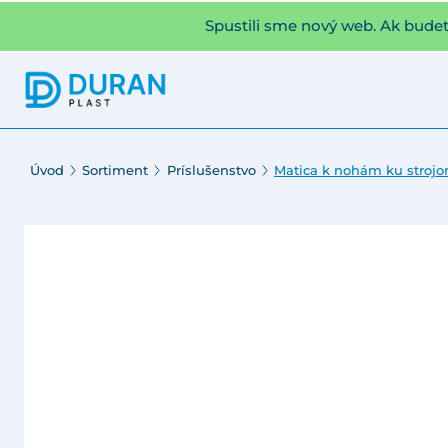
Spustili sme nový web. Ak bude
Úvod
Sortiment
Príslušenstvo
Matica k nohám ku strojo