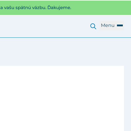
za vašu spätnú väzbu. Ďakujeme.
Menu