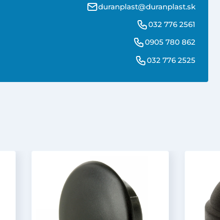
duranplast@duranplast.sk
032 776 2561
0905 780 862
032 776 2525