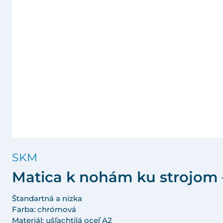
SKM
Matica k nohám ku strojom 
Štandartná a nízka
Farba: chrómová
Materiál: ušľachtilá oceľ A2