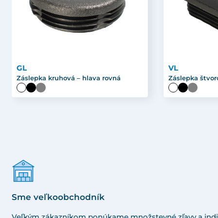
GL
VL
Záslepka kruhová – hlava rovná
Záslepka štvor
Sme veľkoobchodník
Veľkým zákazníkom ponúkame množstevné zľavy a indi