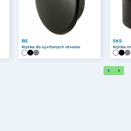
BS
SKS
Krytka do vyvŕtaných otvorov
Krytka m