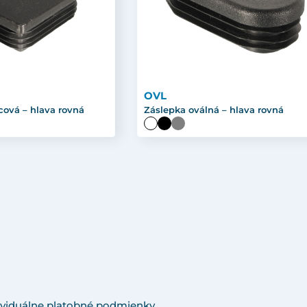
OVL
cová – hlava rovná
Záslepka oválná – hlava rovná
viduálne platobné podmienky.