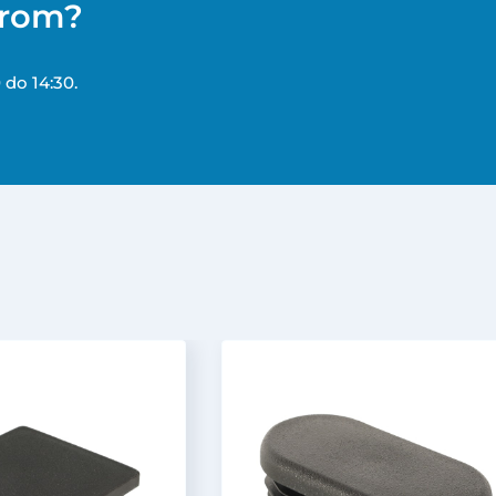
erom?
 do 14:30.