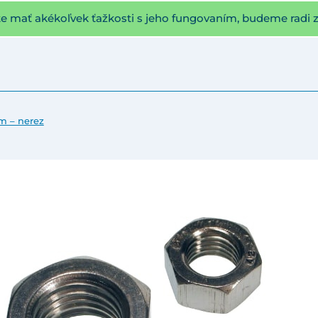
te mať akékoľvek ťažkosti s jeho fungovaním, budeme radi 
m – nerez