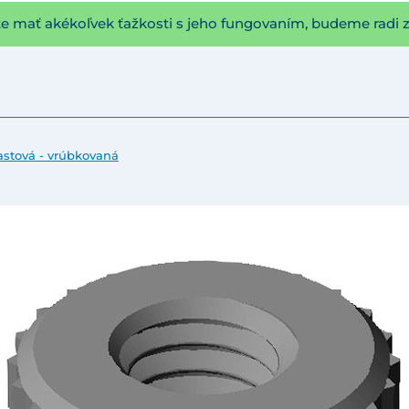
te mať akékoľvek ťažkosti s jeho fungovaním, budeme radi 
astová - vrúbkovaná