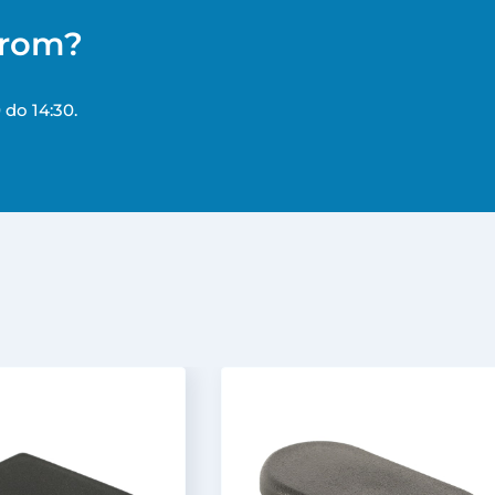
erom?
 do 14:30.