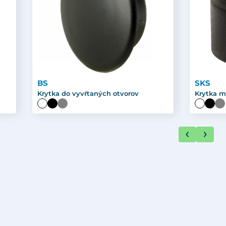
BS
SKS
Krytka do vyvŕtaných otvorov
Krytka m