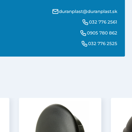
duranplast@duranplast.sk
032 776 2561
0905 780 862
032 776 2525