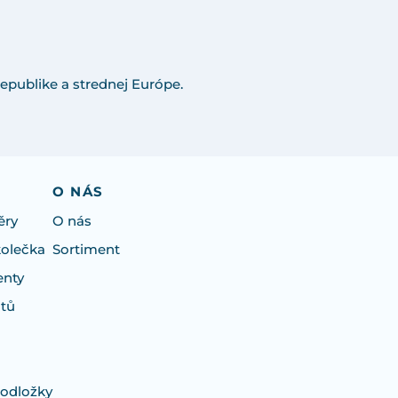
epublike a strednej Európe.
O NÁS
ěry
O nás
kolečka
Sortiment
enty
otů
podložky