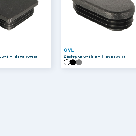
OVL
cová – hlava rovná
Záslepka oválná – hlava rovná