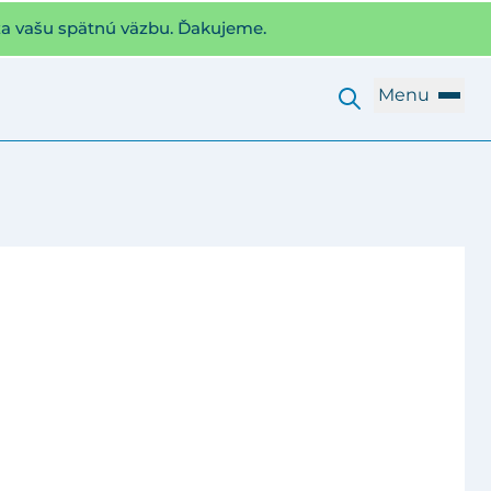
za vašu spätnú väzbu. Ďakujeme.
Menu