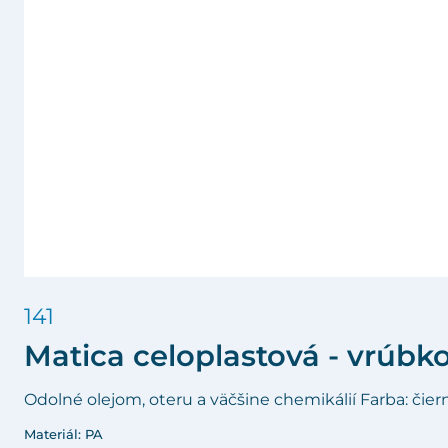
141
Matica celoplastová - vrúbk
Odolné olejom, oteru a väčšine chemikálií Farba: čier
Materiál: PA