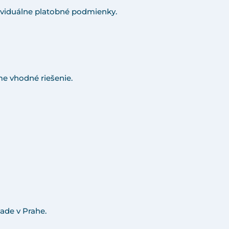
viduálne platobné podmienky.
e vhodné riešenie.
ade v Prahe.