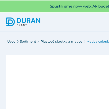
Spustili sme nový web. Ak bude
Úvod
Sortiment
Plastové skrutky a matice
Matica celopl