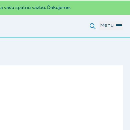
za vašu spätnú väzbu. Ďakujeme.
Menu