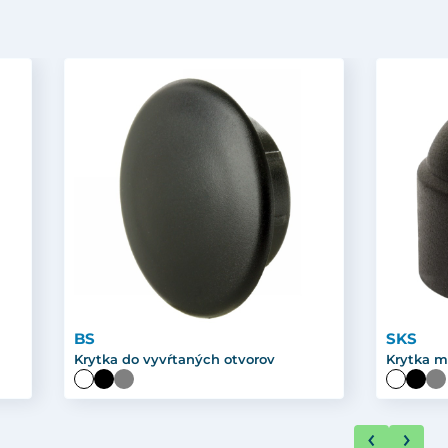
BS
SKS
Krytka do vyvŕtaných otvorov
Krytka m