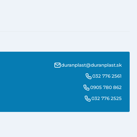
duranplast@duranplast.sk
032 776 2561
0905 780 862
032 776 2525