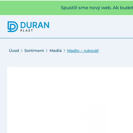
Spustili sme nový web. Ak bude
Úvod
Sortiment
Madlá
Madlo – rukoväť