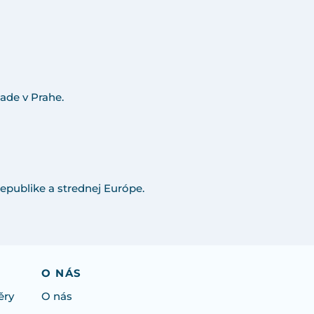
ade v Prahe.
epublike a strednej Európe.
O NÁS
ěry
O nás