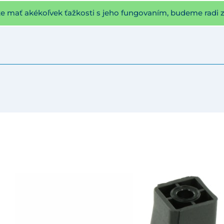
te mať akékoľvek ťažkosti s jeho fungovaním, budeme radi 