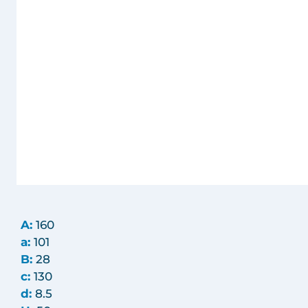
A:
160
a:
101
B:
28
c:
130
d:
8.5