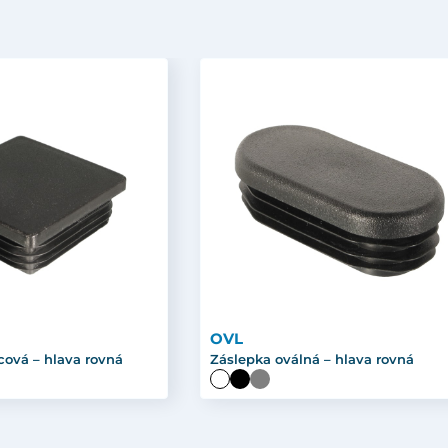
OVL
cová – hlava rovná
Záslepka oválná – hlava rovná