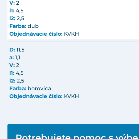
V:
2
l1:
4,5
l2:
2,5
Farba:
dub
Objednávacie číslo:
KVKH
D:
11,5
a:
1,1
V:
2
l1:
4,5
l2:
2,5
Farba:
borovica
Objednávacie číslo:
KVKH
Potrebujete pomoc s výb