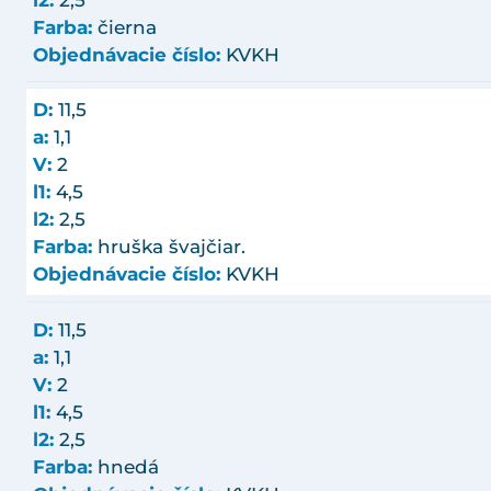
Farba:
čierna
Objednávacie číslo:
KVKH
D:
11,5
a:
1,1
V:
2
l1:
4,5
l2:
2,5
Farba:
hruška švajčiar.
Objednávacie číslo:
KVKH
D:
11,5
a:
1,1
V:
2
l1:
4,5
l2:
2,5
Farba:
hnedá