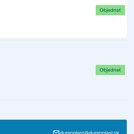
Objednať
Objednať
duranplast@duranplast.sk