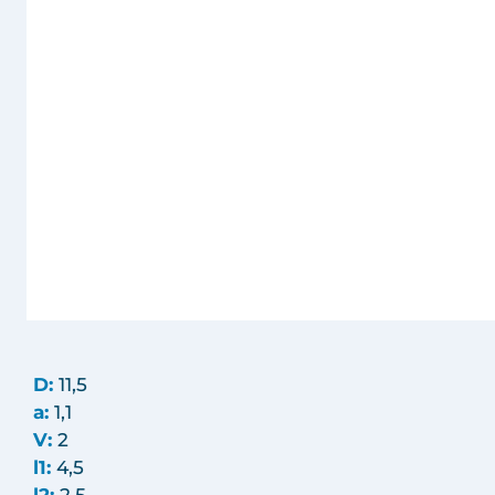
D:
11,5
a:
1,1
V:
2
l1:
4,5
l2:
2,5