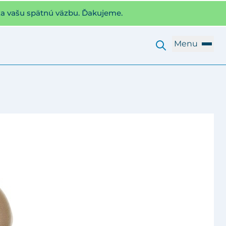
za vašu spätnú väzbu. Ďakujeme.
Menu