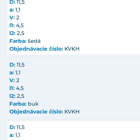
D:
11,5
a:
1,1
V:
2
l1:
4,5
l2:
2,5
Farba:
šedá
Objednávacie číslo:
KVKH
D:
11,5
a:
1,1
V:
2
l1:
4,5
l2:
2,5
Farba:
buk
Objednávacie číslo:
KVKH
D:
11,5
a:
1,1