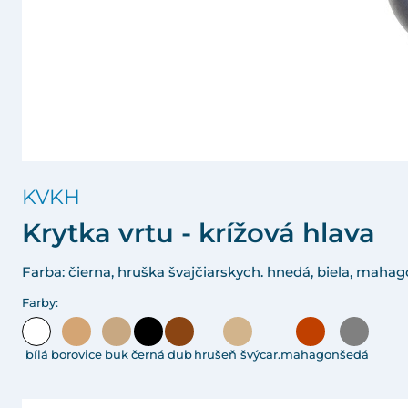
KVKH
Krytka vrtu - krížová hlava
Farba: čierna, hruška švajčiarskych. hnedá, biela, mahag
Farby:
bílá
borovice
buk
černá
dub
hrušeň švýcar.
mahagon
šedá