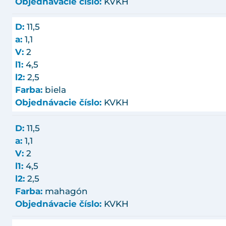
Objednávacie číslo:
KVKH
D:
11,5
a:
1,1
V:
2
l1:
4,5
l2:
2,5
Farba:
biela
Objednávacie číslo:
KVKH
D:
11,5
a:
1,1
V:
2
l1:
4,5
l2:
2,5
Farba:
mahagón
Objednávacie číslo:
KVKH