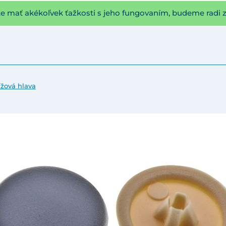
te mať akékoľvek ťažkosti s jeho fungovaním, budeme radi 
rížová hlava