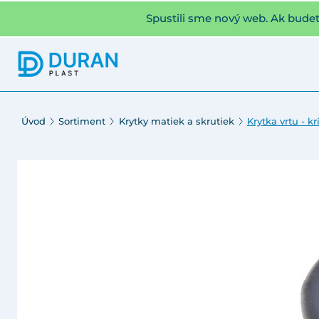
Spustili sme nový web. Ak bude
Úvod
Sortiment
Krytky matiek a skrutiek
Krytka vrtu - k