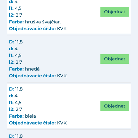
d:
4
l1:
4,5
Objednať
l2:
2,7
Farba:
hruška švajčiar.
Objednávacie číslo:
KVK
D:
11,8
d:
4
l1:
4,5
Objednať
l2:
2,7
Farba:
hnedá
Objednávacie číslo:
KVK
D:
11,8
d:
4
l1:
4,5
Objednať
l2:
2,7
Farba:
biela
Objednávacie číslo:
KVK
D:
11,8