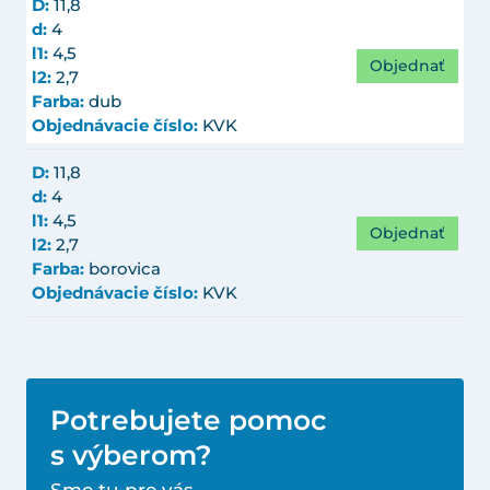
D:
11,8
d:
4
l1:
4,5
Objednať
l2:
2,7
Farba:
dub
Objednávacie číslo:
KVK
D:
11,8
d:
4
l1:
4,5
Objednať
l2:
2,7
Farba:
borovica
Objednávacie číslo:
KVK
Potrebujete pomoc
s výberom?