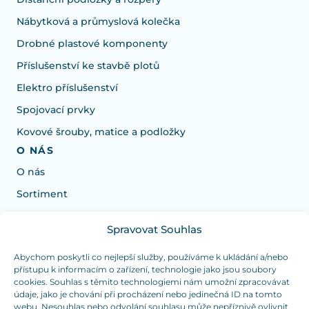
Nábytková a průmyslová kolečka
Drobné plastové komponenty
Příslušenství ke stavbě plotů
Elektro příslušenství
Spojovací prvky
Kovové šrouby, matice a podložky
O NÁS
O nás
Sortiment
Spravovat Souhlas
Potrebujete poradiť s výberom?
Sme tu pre vás Pondelok-Štvrtok od: 7:30 - 15:30 hod
Abychom poskytli co nejlepší služby, používáme k ukládání a/nebo
přístupu k informacím o zařízení, technologie jako jsou soubory
a Piatok od 7:30 - 14:30 hod
cookies. Souhlas s těmito technologiemi nám umožní zpracovávat
údaje, jako je chování při procházení nebo jedinečná ID na tomto
duranplast@duranplast.sk
+421 0905 780 862
webu. Nesouhlas nebo odvolání souhlasu může nepříznivě ovlivnit