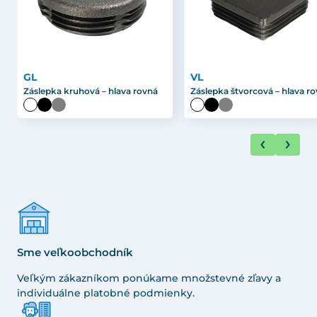
GL
VL
Záslepka kruhová – hlava rovná
Záslepka štvorcová – hlava r
Sme veľkoobchodník
Veľkým zákazníkom ponúkame množstevné zľavy a
individuálne platobné podmienky.