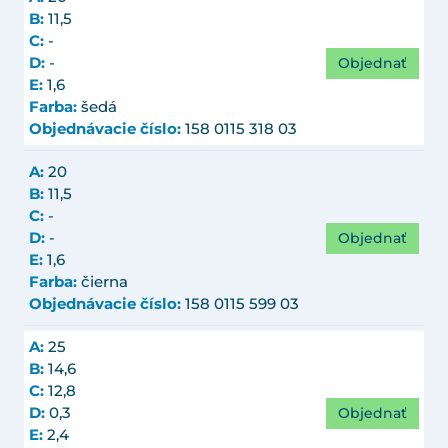
B:
11,5
C:
-
Objednať
D:
-
E:
1,6
Farba:
šedá
Objednávacie číslo:
158 0115 318 03
A:
20
B:
11,5
C:
-
Objednať
D:
-
E:
1,6
Farba:
čierna
Objednávacie číslo:
158 0115 599 03
A:
25
B:
14,6
C:
12,8
Objednať
D:
0,3
E:
2,4