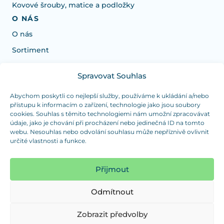
Kovové šrouby, matice a podložky
O NÁS
O nás
Sortiment
Spravovat Souhlas
Potrebujete poradiť s výberom?
Sme tu pre vás Pondelok-Štvrtok od: 7:30 - 15:30 hod
Abychom poskytli co nejlepší služby, používáme k ukládání a/nebo
přístupu k informacím o zařízení, technologie jako jsou soubory
a Piatok od 7:30 - 14:30 hod
cookies. Souhlas s těmito technologiemi nám umožní zpracovávat
údaje, jako je chování při procházení nebo jedinečná ID na tomto
duranplast@duranplast.sk
+421 0905 780 862
webu. Nesouhlas nebo odvolání souhlasu může nepříznivě ovlivnit
určité vlastnosti a funkce.
OSOBNÝ ODBER
(platba iba v hotovosti)
Přijmout
Sme tu pre vás Pondelok-Štvrtok od: 7:30 - 15:30 hod
a Piatok od 7:30 - 14:30 hod
Odmítnout
Zobraziť mapu
Zobrazit předvolby