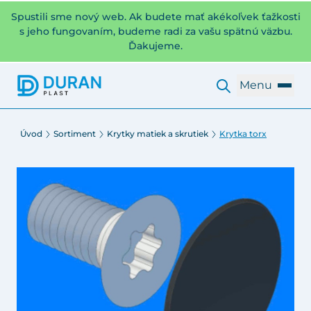
Spustili sme nový web. Ak budete mať akékoľvek ťažkosti
s jeho fungovaním, budeme radi za vašu spätnú väzbu.
Ďakujeme.
Menu
Úvod
Sortiment
Krytky matiek a skrutiek
Krytka torx