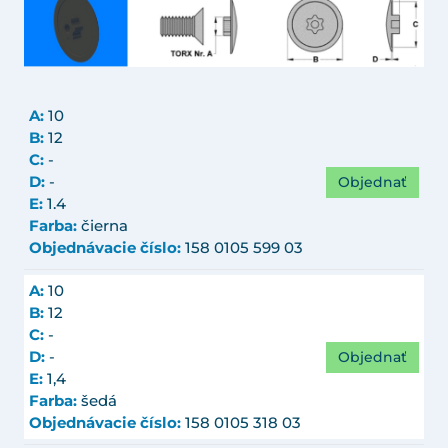
A:
10
B:
12
C:
-
Objednať
D:
-
E:
1.4
Farba:
čierna
Objednávacie číslo:
158 0105 599 03
A:
10
B:
12
C:
-
Objednať
D:
-
E:
1,4
Farba:
šedá
Objednávacie číslo:
158 0105 318 03