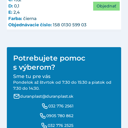
Objednať
D:
0,1
E:
2,4
Farba:
čierna
Objednávacie číslo:
158 0130 599 03
Potrebujete pomoc
s výberom?
Sme tu pre vás
Pondelok až štvrtok od 7:30 do 15:30 a piatok od
7:30 do 14:30.
duranplast@duranplast.sk
032 776 2561
0905 780 862
032 776 2525