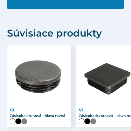
Súvisiace produkty
GL
VL
Záslepka kruhová – hlava rovná
Záslepka štvorcová – hlava r