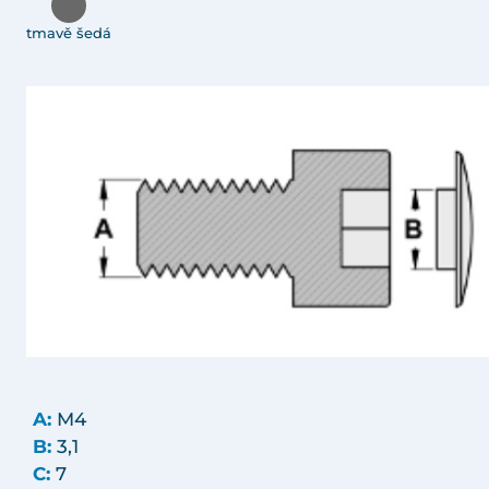
tmavě šedá
A:
M4
B:
3,1
C:
7