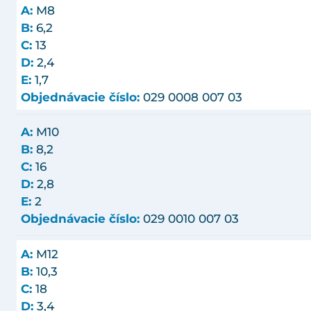
A:
M8
B:
6,2
C:
13
D:
2,4
E:
1,7
Objednávacie číslo:
029 0008 007 03
A:
M10
B:
8,2
C:
16
D:
2,8
E:
2
Objednávacie číslo:
029 0010 007 03
A:
M12
B:
10,3
C:
18
D:
3,4