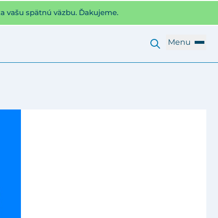
za vašu spätnú väzbu. Ďakujeme.
Menu