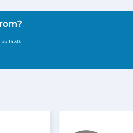
erom?
 do 14:30.