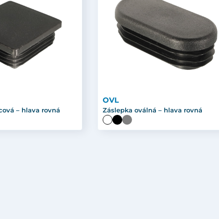
OVL
cová – hlava rovná
Záslepka oválná – hlava rovná