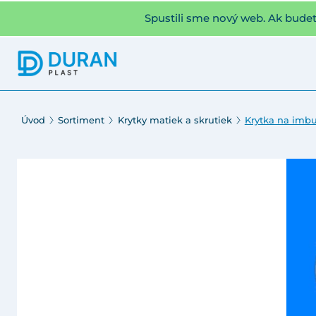
Spustili sme nový web. Ak bude
Úvod
Sortiment
Krytky matiek a skrutiek
Krytka na imb