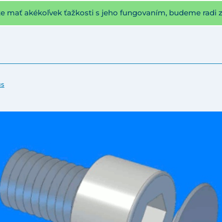
te mať akékoľvek ťažkosti s jeho fungovaním, budeme radi 
us