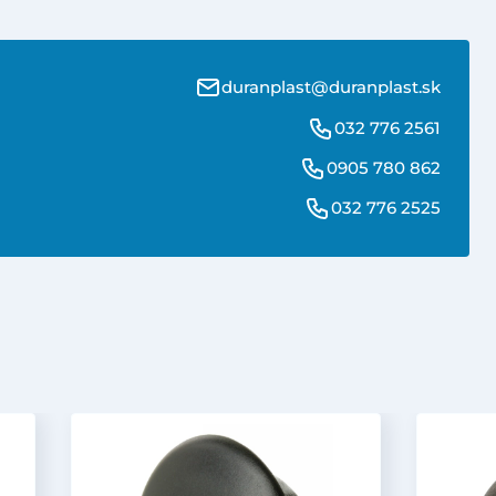
duranplast@duranplast.sk
032 776 2561
0905 780 862
032 776 2525