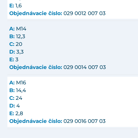
E:
1,6
Objednávacie číslo:
029 0012 007 03
A:
M14
B:
12,3
C:
20
D:
3,3
E:
3
Objednávacie číslo:
029 0014 007 03
A:
M16
B:
14,4
C:
24
D:
4
E:
2,8
Objednávacie číslo:
029 0016 007 03