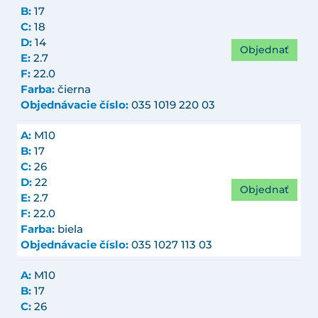
B:
17
C:
18
D:
14
Objednať
E:
2.7
F:
22.0
Farba:
čierna
Objednávacie číslo:
035 1019 220 03
A:
M10
B:
17
C:
26
D:
22
Objednať
E:
2.7
F:
22.0
Farba:
biela
Objednávacie číslo:
035 1027 113 03
A:
M10
B:
17
C:
26