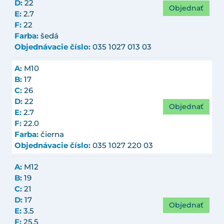
D:
22
Objednať
E:
2.7
F:
22
Farba:
šedá
Objednávacie číslo:
035 1027 013 03
A:
M10
B:
17
C:
26
D:
22
Objednať
E:
2.7
F:
22.0
Farba:
čierna
Objednávacie číslo:
035 1027 220 03
A:
M12
B:
19
C:
21
D:
17
Objednať
E:
3.5
F:
25.5