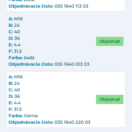
Objednávacie číslo:
035 1640 113 03
A:
M16
B:
24
C:
40
D:
36
Objednať
E:
4.4
F:
31.5
Farba:
šedá
Objednávacie číslo:
035 1640 013 03
A:
M16
B:
24
C:
40
D:
36
Objednať
E:
4.4
F:
31.5
Farba:
čierna
Objednávacie číslo:
035 1640 220 03