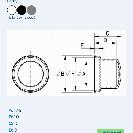
Farby:
bílá
černá
šedá
A:
M6
B:
10
C:
12
D:
9