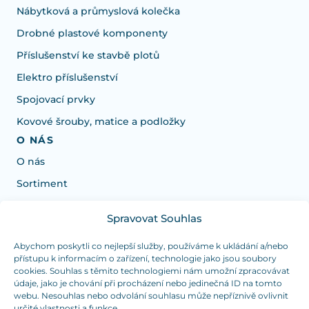
Nábytková a průmyslová kolečka
Drobné plastové komponenty
Příslušenství ke stavbě plotů
Elektro příslušenství
Spojovací prvky
Kovové šrouby, matice a podložky
O NÁS
O nás
Sortiment
Spravovat Souhlas
Potrebujete poradiť s výberom?
Sme tu pre vás Pondelok-Štvrtok od: 7:30 - 15:30 hod
Abychom poskytli co nejlepší služby, používáme k ukládání a/nebo
přístupu k informacím o zařízení, technologie jako jsou soubory
a Piatok od 7:30 - 14:30 hod
cookies. Souhlas s těmito technologiemi nám umožní zpracovávat
údaje, jako je chování při procházení nebo jedinečná ID na tomto
duranplast@duranplast.sk
+421 0905 780 862
webu. Nesouhlas nebo odvolání souhlasu může nepříznivě ovlivnit
určité vlastnosti a funkce.