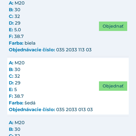
A:
M20
B:
30
C:
32
D:
29
Objednať
E:
5.0
F:
38.7
Farba:
biela
Objednávacie číslo:
035 2033 113 03
A:
M20
B:
30
C:
32
D:
29
Objednať
E:
5
F:
38.7
Farba:
šedá
Objednávacie číslo:
035 2033 013 03
A:
M20
B:
30
C:
32