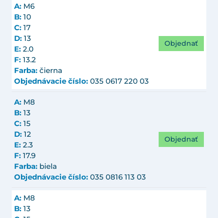
A:
M6
B:
10
C:
17
D:
13
Objednať
E:
2.0
F:
13.2
Farba:
čierna
Objednávacie číslo:
035 0617 220 03
A:
M8
B:
13
C:
15
D:
12
Objednať
E:
2.3
F:
17.9
Farba:
biela
Objednávacie číslo:
035 0816 113 03
A:
M8
B:
13