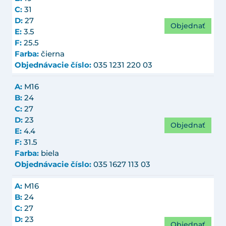
C:
31
D:
27
Objednať
E:
3.5
F:
25.5
Farba:
čierna
Objednávacie číslo:
035 1231 220 03
A:
M16
B:
24
C:
27
D:
23
Objednať
E:
4.4
F:
31.5
Farba:
biela
Objednávacie číslo:
035 1627 113 03
A:
M16
B:
24
C:
27
D:
23
Objednať