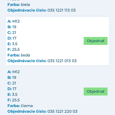
Farba:
biela
Objednávacie číslo:
035 1221 113 03
A:
M12
B:
19
C:
21
D:
17
Objednať
E:
3.5
F:
25.5
Farba:
šedá
Objednávacie číslo:
035 1221 013 03
A:
M12
B:
19
C:
21
D:
17
Objednať
E:
3.5
F:
25.5
Farba:
čierna
Objednávacie číslo:
035 1221 220 03