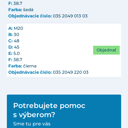
F:
38.7
Farba:
šedá
Objednávacie číslo:
035 2049 013 03
A:
M20
B:
30
C:
48
D:
45
Objednať
E:
5.0
F:
38.7
Farba:
čierna
Objednávacie číslo:
035 2049 220 03
Potrebujete pomoc
s výberom?
Sme tu pre vás