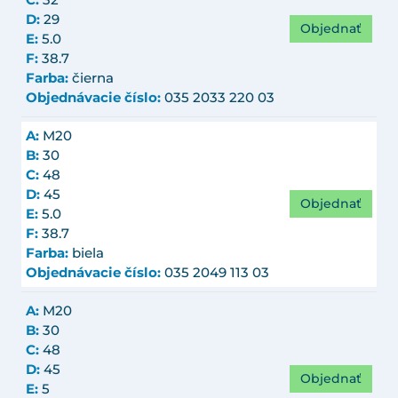
D:
29
Objednať
E:
5.0
F:
38.7
Farba:
čierna
Objednávacie číslo:
035 2033 220 03
A:
M20
B:
30
C:
48
D:
45
Objednať
E:
5.0
F:
38.7
Farba:
biela
Objednávacie číslo:
035 2049 113 03
A:
M20
B:
30
C:
48
D:
45
Objednať
E:
5