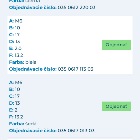
Farba:
čierna
Objednávacie číslo:
035 0612 220 03
A:
M6
B:
10
C:
17
D:
13
Objednať
E:
2.0
F:
13.2
Farba:
biela
Objednávacie číslo:
035 0617 113 03
A:
M6
B:
10
C:
17
D:
13
Objednať
E:
2
F:
13.2
Farba:
šedá
Objednávacie číslo:
035 0617 013 03