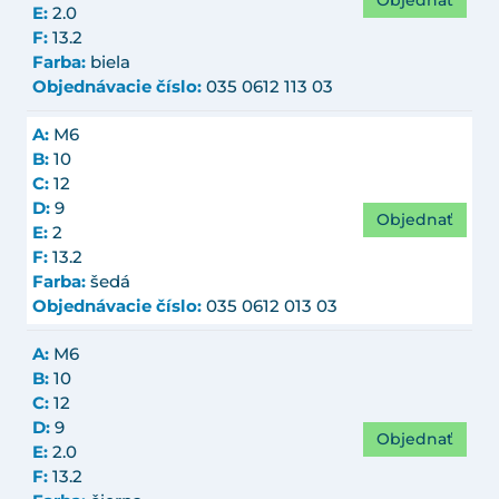
Objednať
E:
2.0
F:
13.2
Farba:
biela
Objednávacie číslo:
035 0612 113 03
A:
M6
B:
10
C:
12
D:
9
Objednať
E:
2
F:
13.2
Farba:
šedá
Objednávacie číslo:
035 0612 013 03
A:
M6
B:
10
C:
12
D:
9
Objednať
E:
2.0
F:
13.2