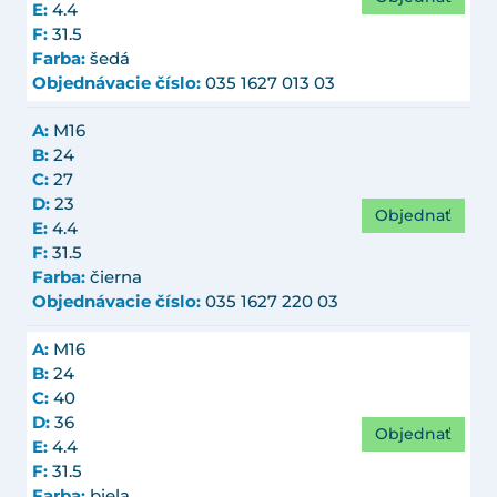
E:
4.4
F:
31.5
Farba:
šedá
Objednávacie číslo:
035 1627 013 03
A:
M16
B:
24
C:
27
D:
23
Objednať
E:
4.4
F:
31.5
Farba:
čierna
Objednávacie číslo:
035 1627 220 03
A:
M16
B:
24
C:
40
D:
36
Objednať
E:
4.4
F:
31.5
Farba:
biela