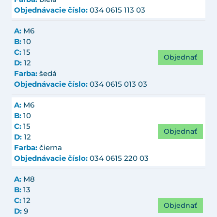
Objednávacie číslo:
034 0615 113 03
A:
M6
B:
10
C:
15
Objednať
D:
12
Farba:
šedá
Objednávacie číslo:
034 0615 013 03
A:
M6
B:
10
C:
15
Objednať
D:
12
Farba:
čierna
Objednávacie číslo:
034 0615 220 03
A:
M8
B:
13
C:
12
Objednať
D:
9