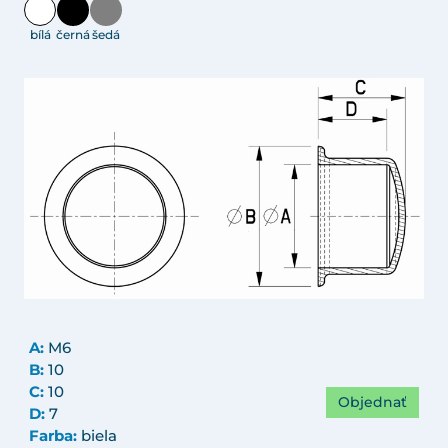
bílá
černá
šedá
A:
M6
B:
10
C:
10
Objednať
D:
7
Farba:
biela