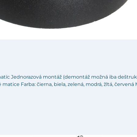
matíc Jednorazová montáž (demontáž možná iba deštruktí
matice Farba: čierna, biela, zelená, modrá, žltá, červená 