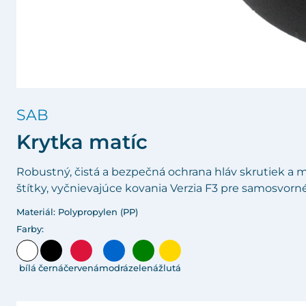
SAB
Krytka matíc
Robustný, čistá a bezpečná ochrana hláv skrutiek a 
štítky, vyčnievajúce kovania Verzia F3 pre samosvorné 
Materiál: Polypropylen (PP)
Farby:
bílá
černá
červená
modrá
zelená
žlutá