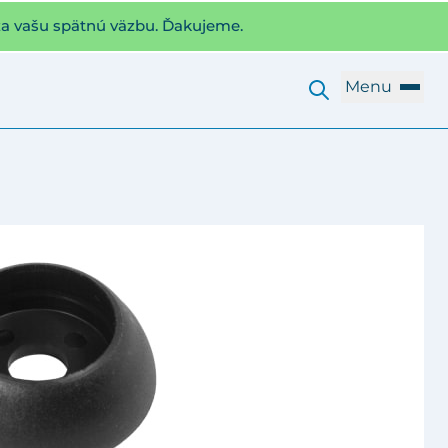
za vašu spätnú väzbu. Ďakujeme.
Menu