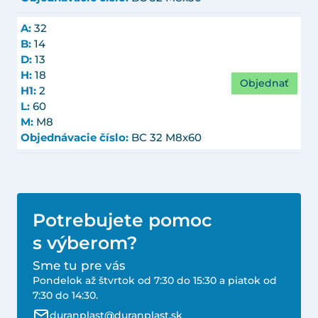
A:
32
B:
14
D:
13
H:
18
Objednať
H1:
2
L:
60
M:
M8
Objednávacie číslo:
BC 32 M8x60
Potrebujete pomoc
s výberom?
Sme tu pre vás
Pondelok až štvrtok od 7:30 do 15:30 a piatok od
7:30 do 14:30.
duranplast@duranplast.sk