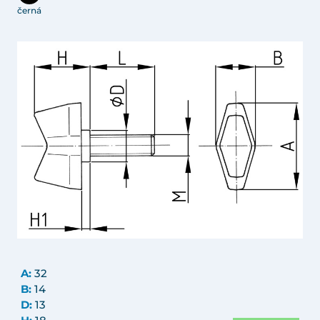
černá
A:
32
B:
14
D:
13