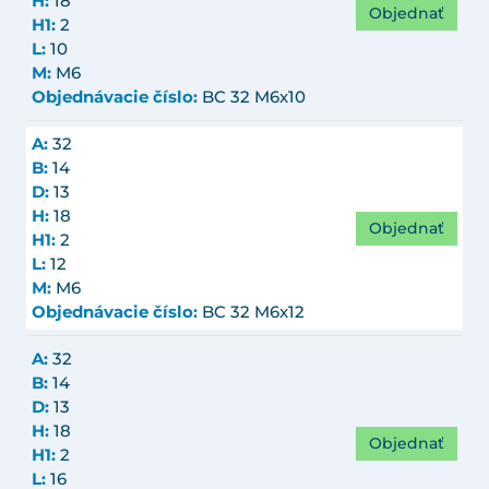
H:
18
Objednať
H1:
2
L:
10
M:
M6
Objednávacie číslo:
BC 32 M6x10
A:
32
B:
14
D:
13
H:
18
Objednať
H1:
2
L:
12
M:
M6
Objednávacie číslo:
BC 32 M6x12
A:
32
B:
14
D:
13
H:
18
Objednať
H1:
2
L:
16