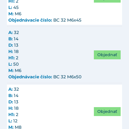
H1:
2
L:
45
M:
M6
Objednávacie číslo:
BC 32 M6x45
A:
32
B:
14
D:
13
H:
18
Objednať
H1:
2
L:
50
M:
M6
Objednávacie číslo:
BC 32 M6x50
A:
32
B:
14
D:
13
H:
18
Objednať
H1:
2
L:
12
M:
M8