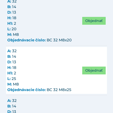
A:
32
B:
14
D:
13
H:
18
Objednať
H1:
2
L:
20
M:
M8
Objednávacie číslo:
BC 32 M8x20
A:
32
B:
14
D:
13
H:
18
Objednať
H1:
2
L:
25
M:
M8
Objednávacie číslo:
BC 32 M8x25
A:
32
B:
14
D:
13