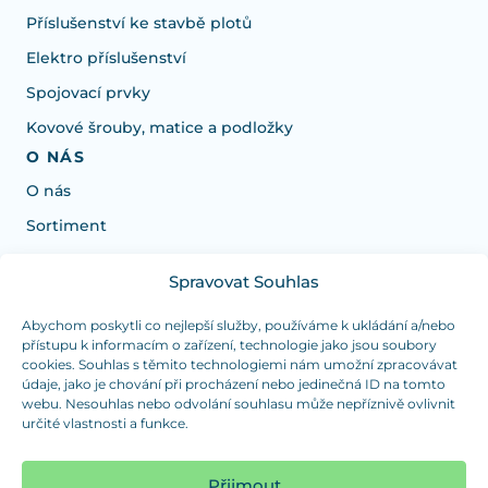
Příslušenství ke stavbě plotů
Elektro příslušenství
Spojovací prvky
Kovové šrouby, matice a podložky
O NÁS
O nás
Sortiment
Spravovat Souhlas
Potrebujete poradiť s výberom?
Sme tu pre vás Pondelok-Štvrtok od: 7:30 - 15:30 hod
Abychom poskytli co nejlepší služby, používáme k ukládání a/nebo
přístupu k informacím o zařízení, technologie jako jsou soubory
a Piatok od 7:30 - 14:30 hod
cookies. Souhlas s těmito technologiemi nám umožní zpracovávat
údaje, jako je chování při procházení nebo jedinečná ID na tomto
duranplast@duranplast.sk
+421 0905 780 862
webu. Nesouhlas nebo odvolání souhlasu může nepříznivě ovlivnit
určité vlastnosti a funkce.
OSOBNÝ ODBER
(platba iba v hotovosti)
Přijmout