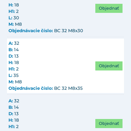
H:
18
Objednať
H1:
2
L:
30
M:
M8
Objednávacie číslo:
BC 32 M8x30
A:
32
B:
14
D:
13
H:
18
Objednať
H1:
2
L:
35
M:
M8
Objednávacie číslo:
BC 32 M8x35
A:
32
B:
14
D:
13
H:
18
Objednať
H1:
2