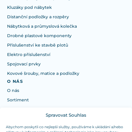
Kluzáky pod nábytek
Distanční podložky a rozpěry
Nábytková a průmyslová kolečka
Drobné plastové komponenty
Příslušenství ke stavbě plotů
Elektro příslušenství
Spojovací prvky
Kovové šrouby, matice a podložky
O NÁS
O nás
Sortiment
Spravovat Souhlas
Potrebujete poradiť s výberom?
Sme tu pre vás Pondelok-Štvrtok od: 7:30 - 15:30 hod
Abychom poskytli co nejlepší služby, používáme k ukládání a/nebo