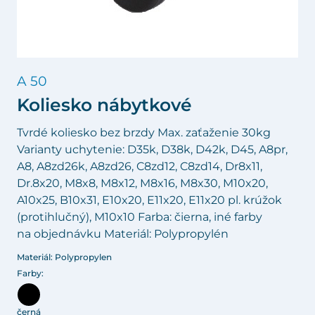
A 50
Koliesko nábytkové
Tvrdé koliesko bez brzdy Max. zaťaženie 30kg
Varianty uchytenie: D35k, D38k, D42k, D45, A8pr,
A8, A8zd26k, A8zd26, C8zd12, C8zd14, Dr8x11,
Dr.8x20, M8x8, M8x12, M8x16, M8x30, M10x20,
A10x25, B10x31, E10x20, E11x20, E11x20 pl. krúžok
(protihlučný), M10x10 Farba: čierna, iné farby
na objednávku Materiál: Polypropylén
Materiál: Polypropylen
Farby:
černá