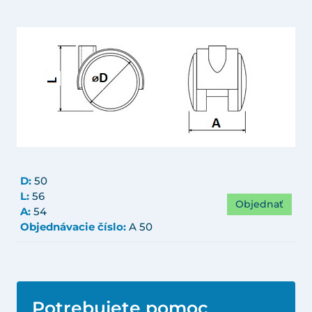
D:
50
L:
56
Objednať
A:
54
Objednávacie číslo:
A 50
Potrebujete pomoc