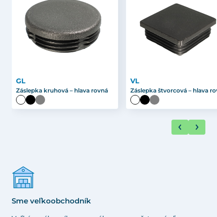
GL
VL
Záslepka kruhová – hlava rovná
Záslepka štvorcová – hlava r
Sme veľkoobchodník