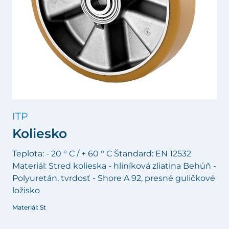
ITP
Koliesko
Teplota: - 20 ° C / + 60 ° C Štandard: EN 12532
Materiál: Stred kolieska - hliníková zliatina Behúň -
Polyuretán, tvrdosť - Shore A 92, presné guličkové
ložisko
Materiál: St