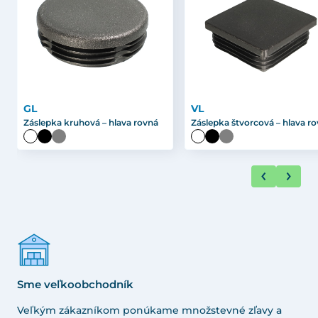
GL
VL
Záslepka kruhová – hlava rovná
Záslepka štvorcová – hlava r
Sme veľkoobchodník
Veľkým zákazníkom ponúkame množstevné zľavy a