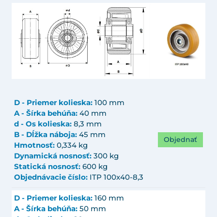
D - Priemer kolieska:
100 mm
A - Šírka behúňa:
40 mm
d - Os kolieska:
8,3 mm
B - Dĺžka náboja:
45 mm
Objednať
Hmotnosť:
0,334 kg
Dynamická nosnosť:
300 kg
Statická nosnosť:
600 kg
Objednávacie číslo:
ITP 100x40-8,3
D - Priemer kolieska:
160 mm
A - Šírka behúňa:
50 mm