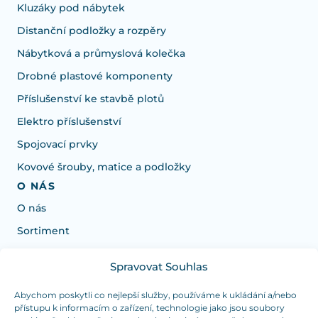
Kluzáky pod nábytek
Distanční podložky a rozpěry
Nábytková a průmyslová kolečka
Drobné plastové komponenty
Příslušenství ke stavbě plotů
Elektro příslušenství
Spojovací prvky
Kovové šrouby, matice a podložky
O NÁS
O nás
Sortiment
Spravovat Souhlas
Potrebujete poradiť s výberom?
Sme tu pre vás Pondelok-Štvrtok od: 7:30 - 15:30 hod
Abychom poskytli co nejlepší služby, používáme k ukládání a/nebo
přístupu k informacím o zařízení, technologie jako jsou soubory
a Piatok od 7:30 - 14:30 hod