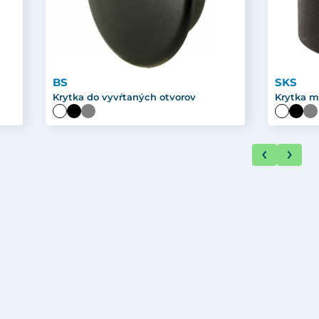
BS
SKS
Krytka do vyvŕtaných otvorov
Krytka m