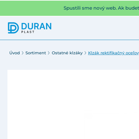
Spustili sme nový web. Ak bude
Úvod
Sortiment
Ostatné klzáky
Klzák rektifikačný oceľov