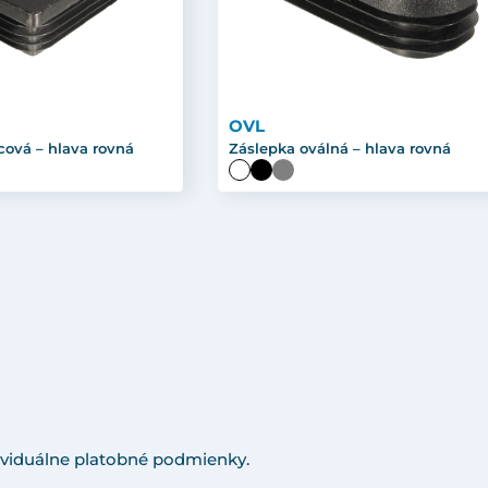
OVL
cová – hlava rovná
Záslepka oválná – hlava rovná
viduálne platobné podmienky.