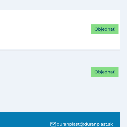
Objednať
Objednať
duranplast@duranplast.sk