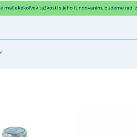
te mať akékoľvek ťažkosti s jeho fungovaním, budeme radi 
ý