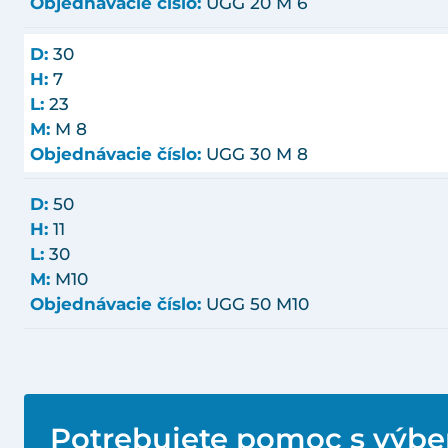
Objednávacie číslo:
UGG 20 M 6
D:
30
H:
7
L:
23
M:
M 8
Objednávacie číslo:
UGG 30 M 8
D:
50
H:
11
L:
30
M:
M10
Objednávacie číslo:
UGG 50 M10
Potrebujete pomoc s výb