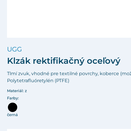
UGG
Klzák rektifikačný oceľový
Tlmí zvuk, vhodné pre textilné povrchy, koberce (možn
Polytetrafluóretylén (PTFE)
Materiál: z
Farby:
černá