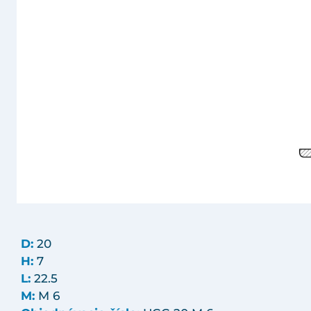
D:
20
H:
7
L:
22.5
M:
M 6