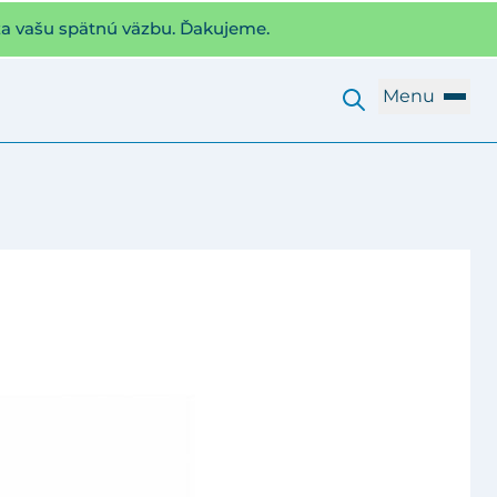
za vašu spätnú väzbu. Ďakujeme.
Menu