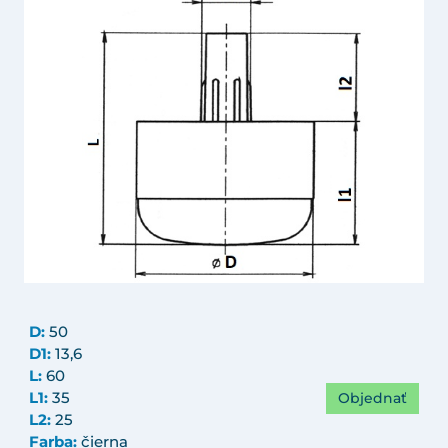
D:
50
D1:
13,6
L:
60
Objednať
L1:
35
L2:
25
Farba:
čierna