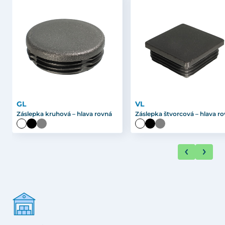
GL
VL
Záslepka kruhová – hlava rovná
Záslepka štvorcová – hlava r