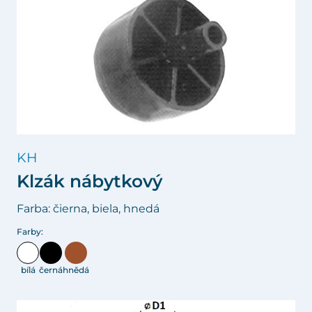
KH
Klzák nábytkový
Farba: čierna, biela, hnedá
Farby:
bílá
černá
hnědá