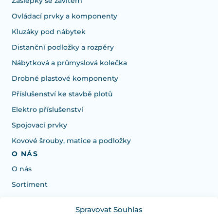
Záslepky se závitem
Ovládací prvky a komponenty
Kluzáky pod nábytek
Distanční podložky a rozpěry
Nábytková a průmyslová kolečka
Drobné plastové komponenty
Příslušenství ke stavbě plotů
Elektro příslušenství
Spojovací prvky
Kovové šrouby, matice a podložky
O NÁS
O nás
Sortiment
Spravovat Souhlas
Potrebujete poradiť s výberom?