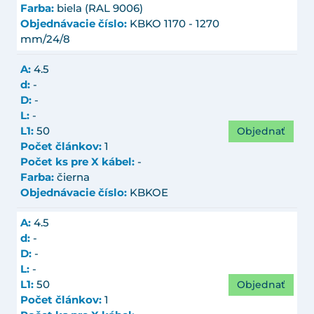
Farba:
biela (RAL 9006)
Objednávacie číslo:
KBKO 1170 - 1270
mm/24/8
A:
4.5
d:
-
D:
-
L:
-
Objednať
L1:
50
Počet článkov:
1
Počet ks pre X kábel:
-
Farba:
čierna
Objednávacie číslo:
KBKOE
A:
4.5
d:
-
D:
-
L:
-
Objednať
L1:
50
Počet článkov:
1