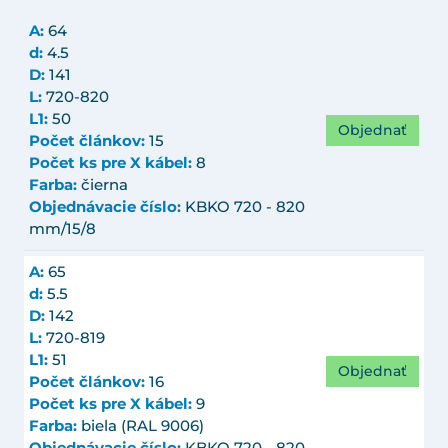
A:
64
d:
4.5
D:
141
L:
720-820
L1:
50
Objednať
Počet článkov:
15
Počet ks pre X kábel:
8
Farba:
čierna
Objednávacie číslo:
KBKO 720 - 820
mm/15/8
A:
65
d:
5.5
D:
142
L:
720-819
L1:
51
Objednať
Počet článkov:
16
Počet ks pre X kábel:
9
Farba:
biela (RAL 9006)