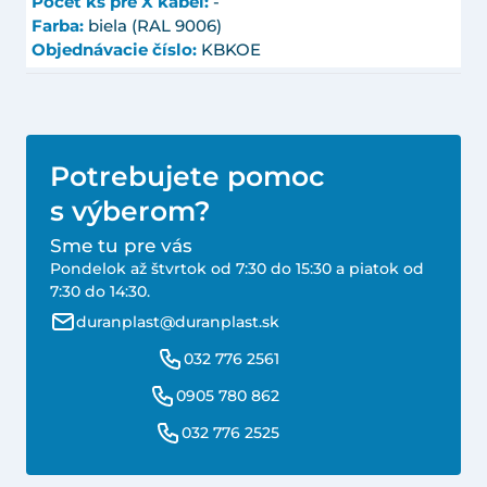
Počet ks pre X kábel:
-
Farba:
biela (RAL 9006)
Objednávacie číslo:
KBKOE
Potrebujete pomoc
s výberom?
Sme tu pre vás
Pondelok až štvrtok od 7:30 do 15:30 a piatok od
7:30 do 14:30.
duranplast@duranplast.sk
032 776 2561
0905 780 862
032 776 2525