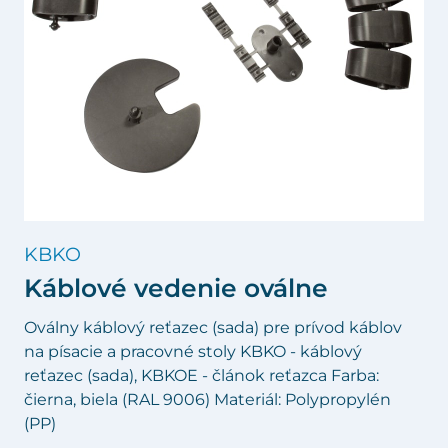
KBKO
Káblové vedenie oválne
Oválny káblový reťazec (sada) pre prívod káblov
na písacie a pracovné stoly KBKO - káblový
reťazec (sada), KBKOE - článok reťazca Farba:
čierna, biela (RAL 9006) Materiál: Polypropylén
(PP)