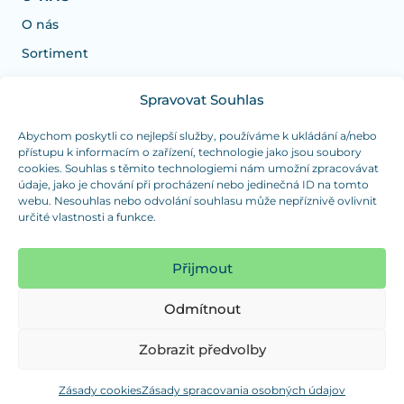
O nás
Sortiment
Spravovat Souhlas
Potrebujete poradiť s výberom?
Sme tu pre vás Pondelok-Štvrtok od: 7:30 - 15:30 hod
Abychom poskytli co nejlepší služby, používáme k ukládání a/nebo
přístupu k informacím o zařízení, technologie jako jsou soubory
a Piatok od 7:30 - 14:30 hod
cookies. Souhlas s těmito technologiemi nám umožní zpracovávat
údaje, jako je chování při procházení nebo jedinečná ID na tomto
duranplast@duranplast.sk
+421 0905 780 862
webu. Nesouhlas nebo odvolání souhlasu může nepříznivě ovlivnit
určité vlastnosti a funkce.
OSOBNÝ ODBER
(platba iba v hotovosti)
Přijmout
Sme tu pre vás Pondelok-Štvrtok od: 7:30 - 15:30 hod
a Piatok od 7:30 - 14:30 hod
Odmítnout
Zobraziť mapu
Zobrazit předvolby
Zásady cookies
Zásady spracovania osobných údajov