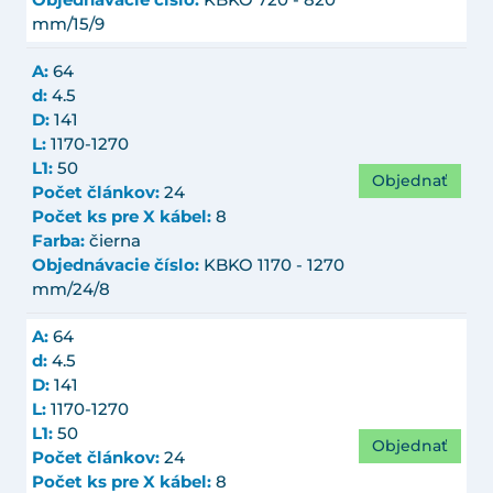
Objednávacie číslo:
KBKO 720 - 820
mm/15/9
A:
64
d:
4.5
D:
141
L:
1170-1270
L1:
50
Objednať
Počet článkov:
24
Počet ks pre X kábel:
8
Farba:
čierna
Objednávacie číslo:
KBKO 1170 - 1270
mm/24/8
A:
64
d:
4.5
D:
141
L:
1170-1270
L1:
50
Objednať
Počet článkov:
24
Počet ks pre X kábel:
8