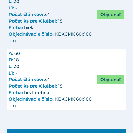
L:
20
L1:
-
Objednať
Počet článkov:
34
Počet ks pre X kábel:
15
Farba:
biela
Objednávacie číslo:
KBKCMX 60x100
cm
A:
60
B:
18
L:
20
L1:
-
Objednať
Počet článkov:
34
Počet ks pre X kábel:
15
Farba:
bezfarebná
Objednávacie číslo:
KBKCMX 60x100
cm