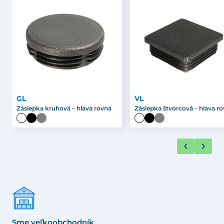
GL
VL
Záslepka kruhová – hlava rovná
Záslepka štvorcová – hlava r
Sme veľkoobchodník