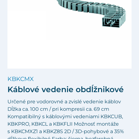
KBKCMX
Káblové vedenie obdĺžnikové
Určené pre vodorovné a zvislé vedenie káblov
Dĺžka ca. 100 cm / pri kompresii ca. 69 cm
Kompatibilný s káblovými vedeniami KBKCUB,
KBKPRO, KBKCL a KBKFLII Možnosť montáže
s KBKCMXZ1 a KBKZ8S 2D / 3D-pohybové a 35%
dĺžkovo flexibilné Farba: čierna, bezfarebná,