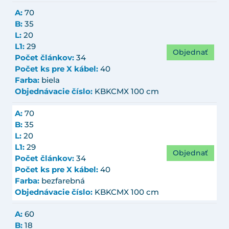
A:
70
B:
35
L:
20
L1:
29
Objednať
Počet článkov:
34
Počet ks pre X kábel:
40
Farba:
biela
Objednávacie číslo:
KBKCMX 100 cm
A:
70
B:
35
L:
20
L1:
29
Objednať
Počet článkov:
34
Počet ks pre X kábel:
40
Farba:
bezfarebná
Objednávacie číslo:
KBKCMX 100 cm
A:
60
B:
18