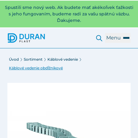
Spustili sme nový web. Ak budete mať akékoľvek ťažkosti
s jeho fungovaním, budeme radi za vašu spätnú väzbu.
Ďakujeme.
Menu
Úvod
Sortiment
Káblové vedenie
Káblové vedenie obdĺžnikové