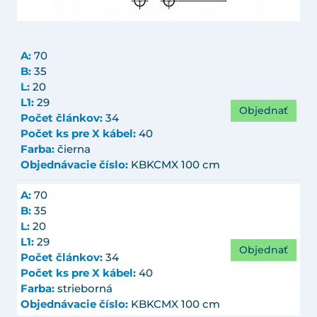
A:
70
B:
35
L:
20
L1:
29
Objednať
Počet článkov:
34
Počet ks pre X kábel:
40
Farba:
čierna
Objednávacie číslo:
KBKCMX 100 cm
A:
70
B:
35
L:
20
L1:
29
Objednať
Počet článkov:
34
Počet ks pre X kábel:
40
Farba:
strieborná
Objednávacie číslo:
KBKCMX 100 cm