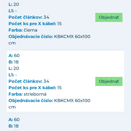
L:
20
L1:
-
Objednať
Počet článkov:
34
Počet ks pre X kábel:
15
Farba:
čierna
Objednávacie číslo:
KBKCMX 60x100
cm
A:
60
B:
18
L:
20
L1:
-
Objednať
Počet článkov:
34
Počet ks pre X kábel:
15
Farba:
strieborná
Objednávacie číslo:
KBKCMX 60x100
cm
A:
60
B:
18