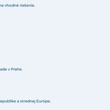
e vhodné riešenie.
ade v Prahe.
epublike a strednej Európe.