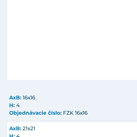
AxB:
16x16
H:
4
Objednávacie číslo:
FZK 16x16
AxB:
21x21
H:
4