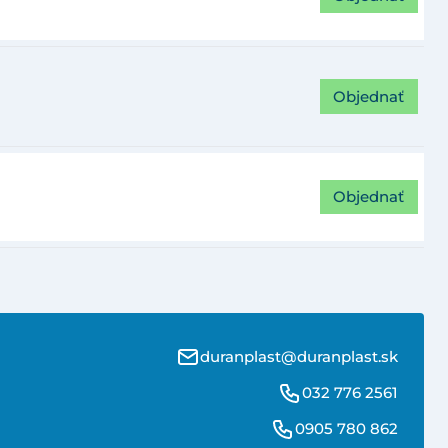
Objednať
Objednať
duranplast@duranplast.sk
032 776 2561
0905 780 862