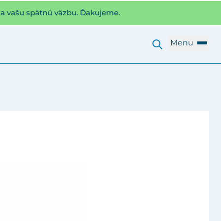
za vašu spätnú väzbu. Ďakujeme.
Menu