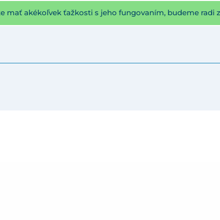
te mať akékoľvek ťažkosti s jeho fungovaním, budeme radi 