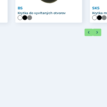
BS
SKS
Krytka do vyvŕtaných otvorov
Krytka m