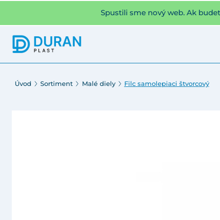
Spustili sme nový web. Ak bude
Úvod
Sortiment
Malé diely
Filc samolepiaci štvorcový