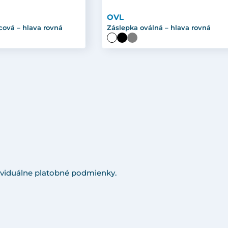
OVL
cová – hlava rovná
Záslepka oválná – hlava rovná
viduálne platobné podmienky.