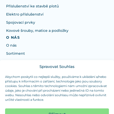
Příslušenství ke stavbě plotů
Elektro příslušenství
Spojovací prvky
Kovové šrouby, matice a podložky
O NÁS
O nás
Sortiment
Spravovat Souhlas
Potrebujete poradiť s výberom?
Sme tu pre vás Pondelok-Štvrtok od: 7:30 - 15:30 hod
Abychom poskytli co nejlepší služby, používáme k ukládání a/nebo
přístupu k informacím o zařízení, technologie jako jsou soubory
a Piatok od 7:30 - 14:30 hod
cookies. Souhlas s těmito technologiemi nám umožní zpracovávat
údaje, jako je chování při procházení nebo jedinečná ID na tomto
duranplast@duranplast.sk
+421 0905 780 862
webu. Nesouhlas nebo odvolání souhlasu může nepříznivě ovlivnit
určité vlastnosti a funkce.
OSOBNÝ ODBER
(platba iba v hotovosti)