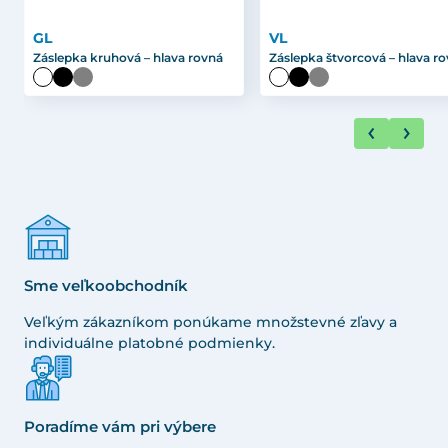
GL
VL
Záslepka kruhová – hlava rovná
Záslepka štvorcová – hlava r
Sme veľkoobchodník
Veľkým zákazníkom ponúkame množstevné zľavy a
individuálne platobné podmienky.
Poradíme vám pri výbere