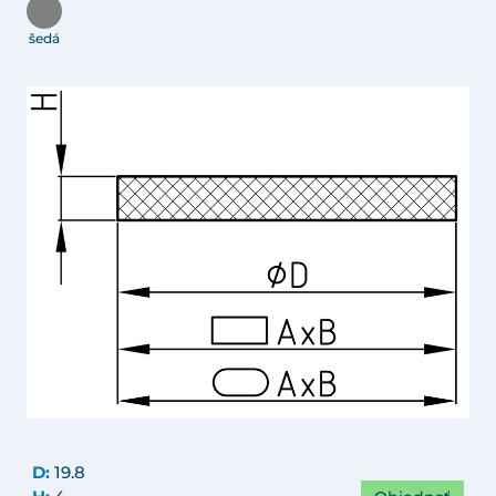
šedá
D:
19.8