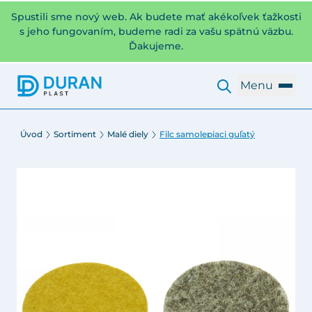
Spustili sme nový web. Ak budete mať akékoľvek ťažkosti
s jeho fungovaním, budeme radi za vašu spätnú väzbu.
Ďakujeme.
Menu
Úvod
Sortiment
Malé diely
Filc samolepiaci guľatý