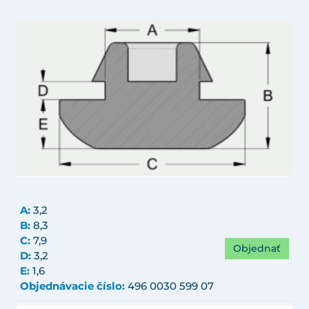
A:
3,2
B:
8,3
C:
7,9
Objednať
D:
3,2
E:
1,6
Objednávacie číslo:
496 0030 599 07