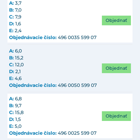
A:
3,7
B:
7,0
C:
7,9
Objednať
D:
1,6
E:
2,4
Objednávacie číslo:
496 0035 599 07
A:
6,0
B:
15,2
C:
12,0
Objednať
D:
2,1
E:
4,6
Objednávacie číslo:
496 0050 599 07
A:
6,8
B:
9,7
C:
15,8
Objednať
D:
1,5
E:
5,0
Objednávacie číslo:
496 0025 599 07