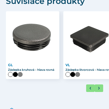
Súvisiace produkty
GL
VL
Záslepka kruhová – hlava rovná
Záslepka štvorcová – hlava r