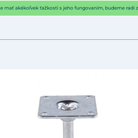
te mať akékoľvek ťažkosti s jeho fungovaním, budeme radi 