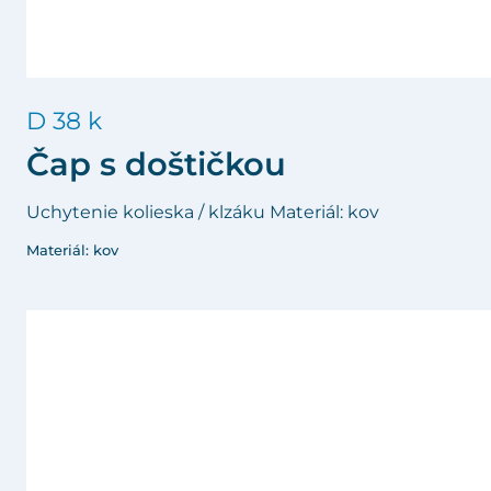
D 38 k
Čap s doštičkou
Uchytenie kolieska / klzáku Materiál: kov
Materiál: kov