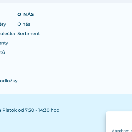
O NÁS
ěry
O nás
kolečka
Sortiment
enty
otů
podložky
 Piatok od 7:30 - 14:30 hod
Abychom pos