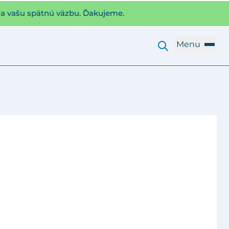
za vašu spätnú väzbu. Ďakujeme.
Menu