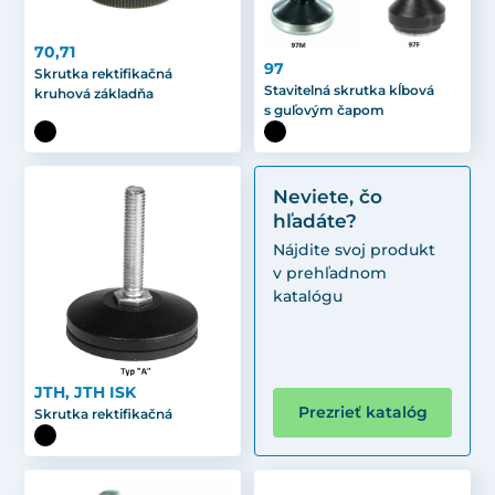
70,71
97
Skrutka rektifikačná
Stavitelná skrutka kĺbová
kruhová základňa
s guľovým čapom
Neviete, čo
hľadáte?
Nájdite svoj produkt
v prehľadnom
katalógu
JTH, JTH ISK
Prezrieť katalóg
Skrutka rektifikačná