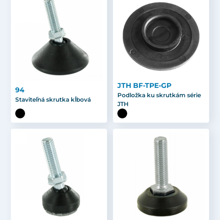
JTH BF-TPE-GP
94
Podložka ku skrutkám série
Staviteľná skrutka kĺbová
JTH