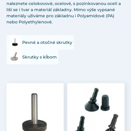
naleznete celokovové, ocelové, s pozinkovanou ocelí a
liší se i tvar a materiál základny. Mimo výše vypsané
materiály užíváme pro základnu i Polyamidové (PA)
nebo Polyethylenové.
Pevné a otočné skrutky
Skrutky s kĺbom