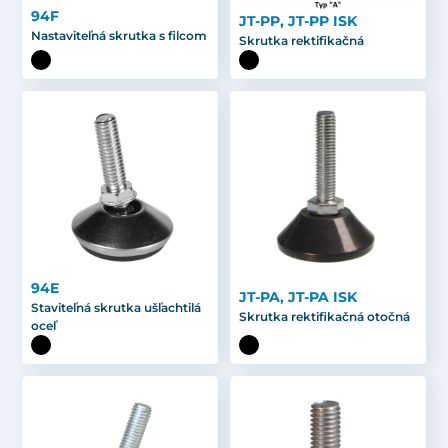
94F
JT-PP, JT-PP ISK
Nastaviteľná skrutka s filcom
Skrutka rektifikačná
94E
JT-PA, JT-PA ISK
Staviteľná skrutka ušľachtilá
Skrutka rektifikačná otočná
oceľ