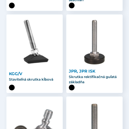
JPR, JPR ISK
KGG/V
Skrutka rektifikačná guľatá
Staviteľná skrutka kĺbová
základňa