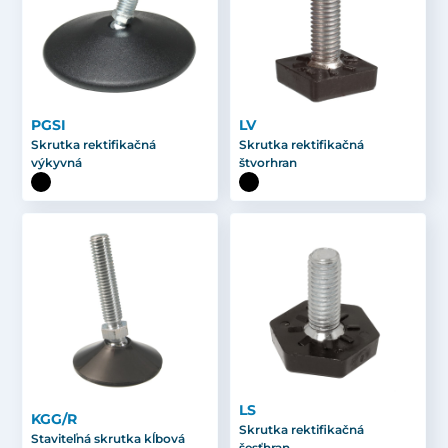
PGSI
LV
Skrutka rektifikačná
Skrutka rektifikačná
výkyvná
štvorhran
LS
KGG/R
Skrutka rektifikačná
Staviteľná skrutka kĺbová
šesťhran