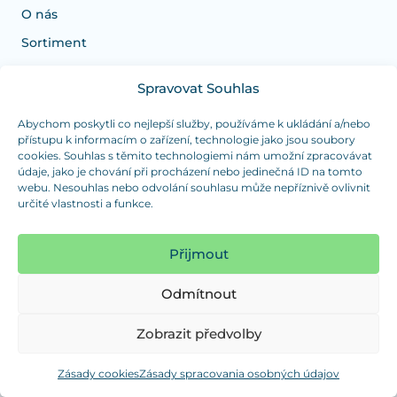
O nás
Sortiment
Spravovat Souhlas
Potrebujete poradiť s výberom?
Sme tu pre vás Pondelok-Štvrtok od: 7:30 - 15:30 hod
Abychom poskytli co nejlepší služby, používáme k ukládání a/nebo
přístupu k informacím o zařízení, technologie jako jsou soubory
a Piatok od 7:30 - 14:30 hod
cookies. Souhlas s těmito technologiemi nám umožní zpracovávat
údaje, jako je chování při procházení nebo jedinečná ID na tomto
duranplast@duranplast.sk
+421 0905 780 862
webu. Nesouhlas nebo odvolání souhlasu může nepříznivě ovlivnit
určité vlastnosti a funkce.
OSOBNÝ ODBER
(platba iba v hotovosti)
Přijmout
Sme tu pre vás Pondelok-Štvrtok od: 7:30 - 15:30 hod
a Piatok od 7:30 - 14:30 hod
Odmítnout
Zobraziť mapu
Zobrazit předvolby
Zásady cookies
Zásady spracovania osobných údajov