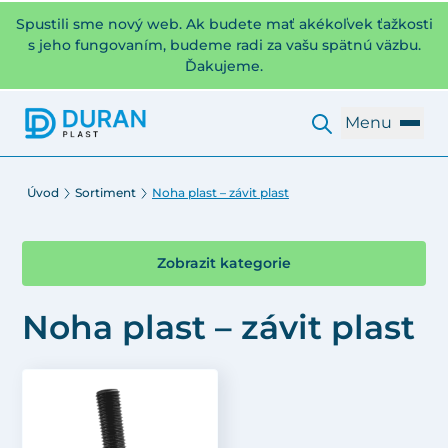
Spustili sme nový web. Ak budete mať akékoľvek ťažkosti
s jeho fungovaním, budeme radi za vašu spätnú väzbu.
Ďakujeme.
Menu
Úvod
Sortiment
Noha plast – závit plast
Zobrazit kategorie
Noha plast – závit plast