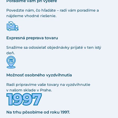
Poradíme vám pri výbere
Povedzte nám, čo hľadáte – radi vám poradíme a
nájdeme vhodné riešenie.
Expresná preprava tovaru
Snažíme sa odosielať objednávky prijaté v ten istý
deň.
Možnosť osobného vyzdvihnutia
Radi pripravíme vaše tovary na vyzdvihnutie
v našom sklade v Prahe.
Na trhu pôsobíme od roku 1997.