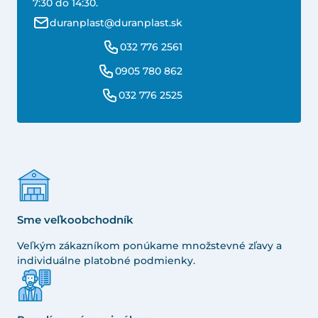
7:30 do 14:30.
duranplast@duranplast.sk
032 776 2561
0905 780 862
032 776 2525
Sme veľkoobchodník
Veľkým zákazníkom ponúkame množstevné zľavy a
individuálne platobné podmienky.