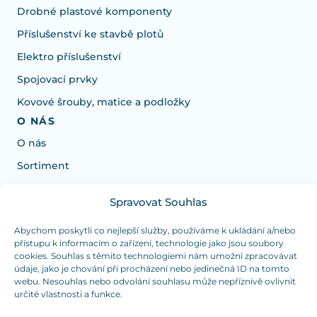
Drobné plastové komponenty
Příslušenství ke stavbě plotů
Elektro příslušenství
Spojovací prvky
Kovové šrouby, matice a podložky
O NÁS
O nás
Sortiment
Spravovat Souhlas
Potrebujete poradiť s výberom?
Sme tu pre vás Pondelok-Štvrtok od: 7:30 - 15:30 hod
Abychom poskytli co nejlepší služby, používáme k ukládání a/nebo
přístupu k informacím o zařízení, technologie jako jsou soubory
a Piatok od 7:30 - 14:30 hod
cookies. Souhlas s těmito technologiemi nám umožní zpracovávat
údaje, jako je chování při procházení nebo jedinečná ID na tomto
duranplast@duranplast.sk
+421 0905 780 862
webu. Nesouhlas nebo odvolání souhlasu může nepříznivě ovlivnit
určité vlastnosti a funkce.
OSOBNÝ ODBER
(platba iba v hotovosti)