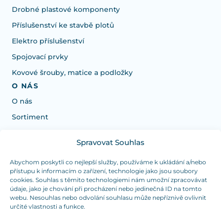
Drobné plastové komponenty
Příslušenství ke stavbě plotů
Elektro příslušenství
Spojovací prvky
Kovové šrouby, matice a podložky
O NÁS
O nás
Sortiment
Spravovat Souhlas
Potrebujete poradiť s výberom?
Sme tu pre vás Pondelok-Štvrtok od: 7:30 - 15:30 hod
Abychom poskytli co nejlepší služby, používáme k ukládání a/nebo
přístupu k informacím o zařízení, technologie jako jsou soubory
a Piatok od 7:30 - 14:30 hod
cookies. Souhlas s těmito technologiemi nám umožní zpracovávat
údaje, jako je chování při procházení nebo jedinečná ID na tomto
duranplast@duranplast.sk
+421 0905 780 862
webu. Nesouhlas nebo odvolání souhlasu může nepříznivě ovlivnit
určité vlastnosti a funkce.
OSOBNÝ ODBER