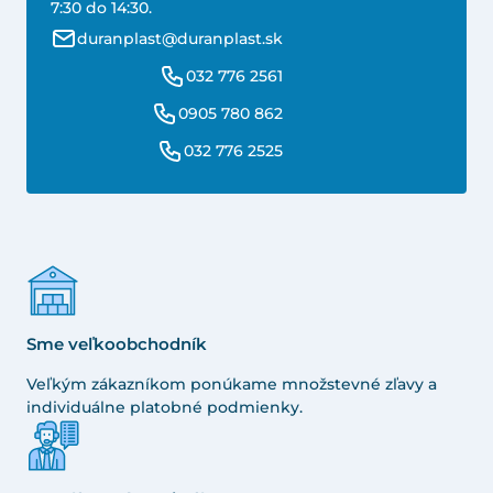
7:30 do 14:30.
duranplast@duranplast.sk
032 776 2561
0905 780 862
032 776 2525
Sme veľkoobchodník
Veľkým zákazníkom ponúkame množstevné zľavy a
individuálne platobné podmienky.