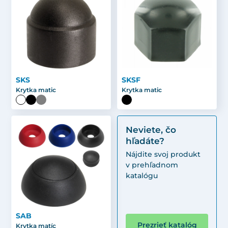
SKS
SKSF
Krytka matic
Krytka matic
Neviete, čo
hľadáte?
Nájdite svoj produkt
v prehľadnom
katalógu
SAB
Prezrieť katalóg
Krytka matíc