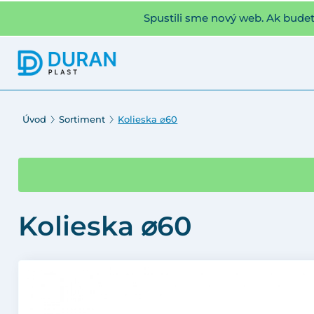
Spustili sme nový web. Ak bude
Úvod
Sortiment
Kolieska ⌀60
Kolieska ⌀60