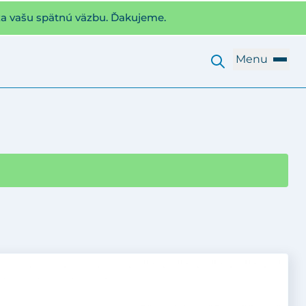
za vašu spätnú väzbu. Ďakujeme.
Menu