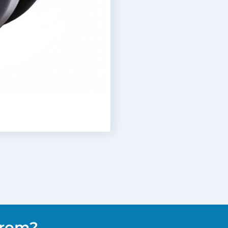
erom?