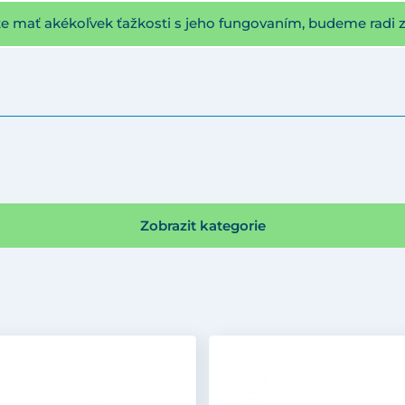
te mať akékoľvek ťažkosti s jeho fungovaním, budeme radi 
Zobrazit kategorie