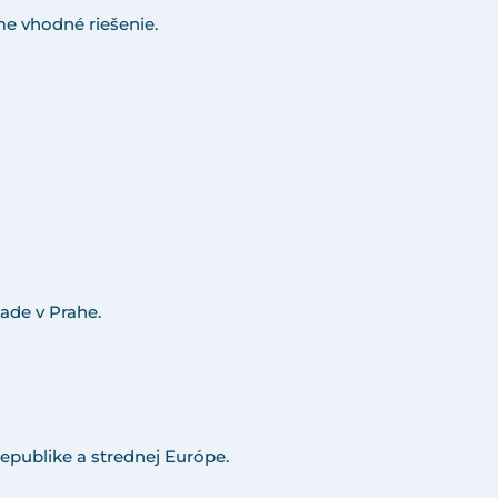
e vhodné riešenie.
ade v Prahe.
epublike a strednej Európe.