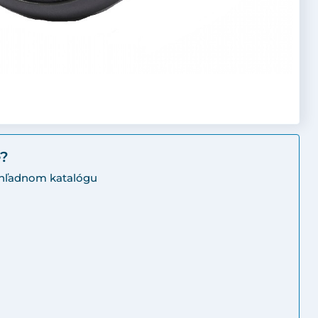
e?
rehľadnom katalógu