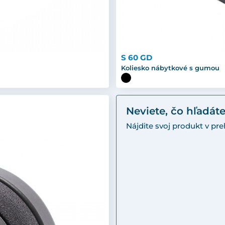
S 60 GD
Koliesko nábytkové s gumou
Neviete, čo hľadát
Nájdite svoj produkt v p