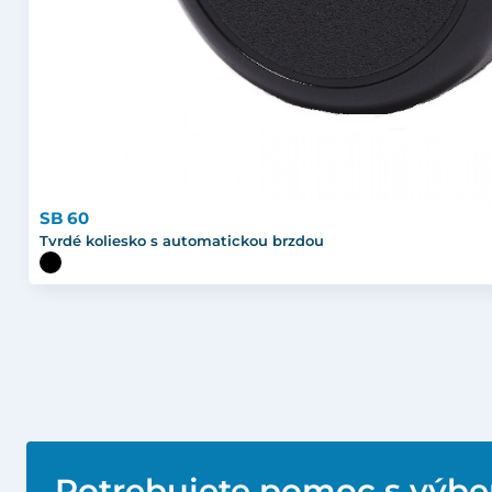
SB 60
Tvrdé koliesko s automatickou brzdou
Potrebujete pomoc s výb